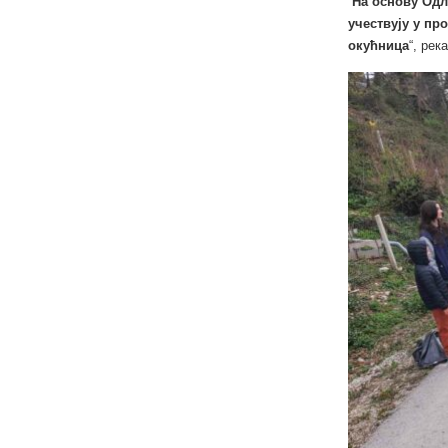
“
На основу Одл
учествују у п
окућница
“, рек