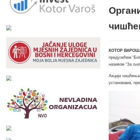
Орган
чишће
КОТОР ВАРОШ,
предузећем “Боб
називом “За љеп
Акцији чишћења 
установама, пре