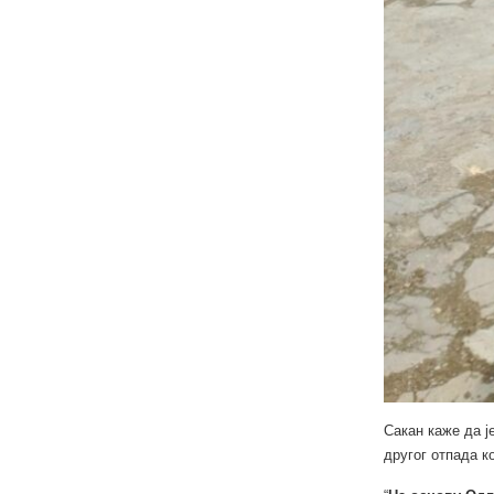
Сакан каже да ј
другог отпада к