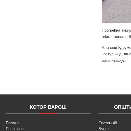
Прољећна акциј
обиљежавања Д
Чланови Удружењ
костурнице, на 
организације.
КОТОР ВАРОШ
ОПШТИ
Положај
Систем 48
Површина
Буџет