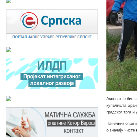
Акценат је био
купалишта Брана
градског трга и 
Начелник општин
о значају чисте