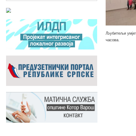
Љубитељи умјетн
часова.