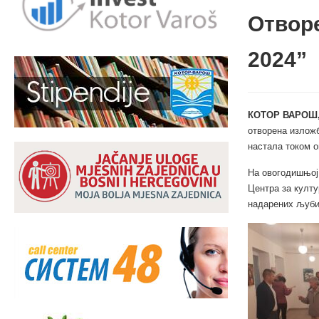
Отвор
2024”
КОТОР ВАРОШ,
отворена изложб
настала током 
На овогодишњој 
Центра за култу
надарених љуби