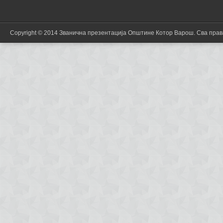
Copyright © 2014 Званична презентација Општине Котор Варош. Сва пра