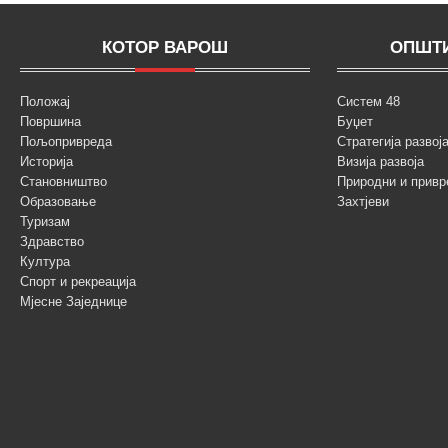
КОТОР ВАРОШ
ОПШТИ
Положај
Систем 48
Површина
Буџет
Пољопривреда
Стратегија разво
Историја
Визија развоја
Становништво
Природни и привр
Образовање
Захтјеви
Туризам
Здравство
Култура
Спорт и рекреација
Мјесне Заједнице