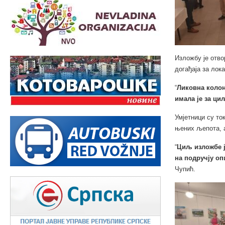
Изложбу је отво
догађаја за лок
“
Ликовна колон
имала је за ци
Умјетници су то
њених љепота, а
“
Циљ изложбе ј
на подручју о
Чупић.