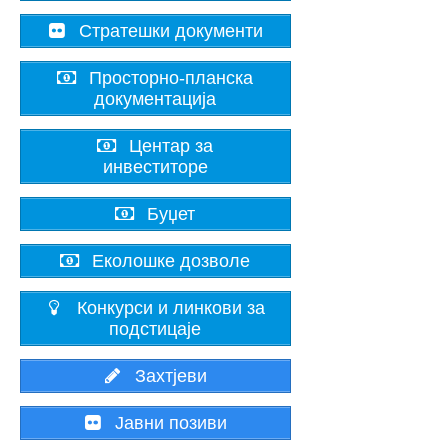
Стратешки документи
Просторно-планска
документација
Центар за
инвеститоре
Буџет
Еколошке дозволе
Конкурси и линкови за
подстицаје
Захтјеви
Јавни позиви