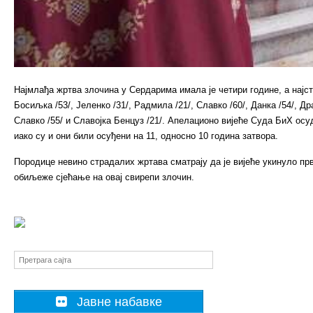
Најмлађа жртва злочина у Сердарима имала је четири године, а најст
Босиљка /53/, Јеленко /31/, Радмила /21/, Славко /60/, Данка /54/, Д
Славко /55/ и Славојка Бенцуз /21/. Апелационо вијеће Суда БиХ ос
иако су и они били осуђени на 11, односно 10 година затвора.
Породице невино страдалих жртава сматрају да је вијеће укинуло прв
обиљеже сјећање на овај свирепи злочин.
Јавне набавке