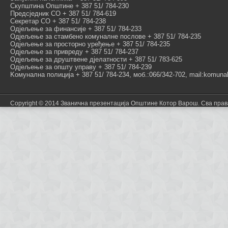
Скупштина Општине + 387 51/ 784-230
Предсједник СО + 387 51/ 784-619
Секретар СО + 387 51/ 784-238
Одјељење за финансије + 387 51/ 784-233
Одјељење за стамбено комуналне послове + 387 51/ 784-235
Одјељење за просторно уређење + 387 51/ 784-235
Одјељење за привреду + 387 51/ 784-237
Одјељење за друштвене дјелатности + 387 51/ 783-625
Одјељење за општу управу + 387 51/ 784-239
Kомунална полиција + 387 51/ 784-234, моб.:066/342-702, mail:komunal
Copyright © 2014 Званична презентација Општине Котор Варош. Сва пра