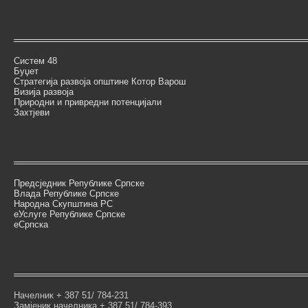
Систем 48
Буџет
Стратегија развоја општине Котор Варош
Визија развоја
Природни и привредни потенцијали
Захтјеви
Предсједник Републике Српске
Влада Републике Српске
Народна Скупштина РС
еУслуге Републике Српске
еСрпска
Начелник + 387 51/ 784-231
Замјеник начелника + 387 51/ 784-393