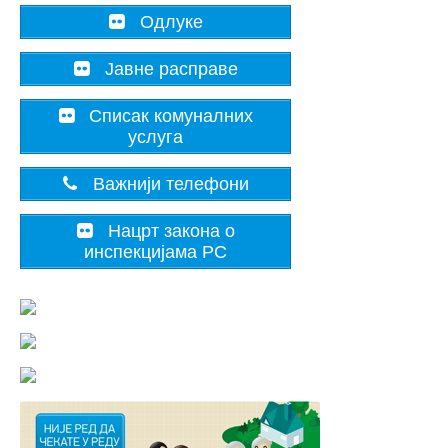
Одлуке
Јавне расправе
Списак комуналних
услуга
Важнији телефони
Нацрт закона о
инспекцијама РС