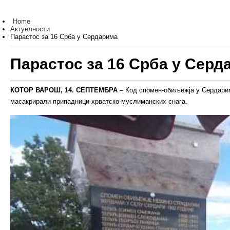
Home
Актуелности
Парастос за 16 Срба у Сердарима
Парастос за 16 Срба у Серд
КОТОР ВАРОШ, 14. СЕПТЕМБРА
– Код спомен-обиљежја у Сердарима
масакрирали припадници хрватско-муслиманских снага.