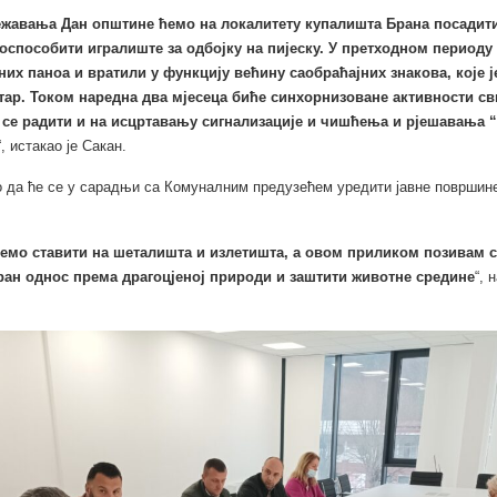
жавања Дан општине ћемо на локалитету купалишта Брана посадит
 оспособити игралиште за одбојку на пијеску. У претходном периоду
них паноа и вратили у функцију већину саобраћајних знакова, које 
етар. Током наредна два мјесеца биће синхорнизоване активности с
е се радити и на исцртавању сигнализације и чишћења и рјешавања
“, истакао је Сакан.
о да ће се у сарадњи са Комуналним предузећем уредити јавне површин
емо ставити на шеталишта и излетишта, а овом приликом позивам с
ран однос према драгоцјеној природи и заштити животне средине
“, 