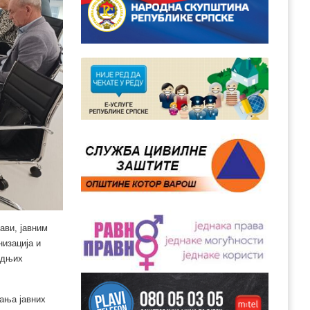
ави, јавним
изација и
едњих
ања јавних