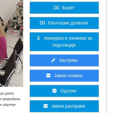
Буџет
Еколошке дозволе
Конкурси и линкови за
подстицаје
Захтјеви
Јавни позиви
Одлуке
 до данас
а предвиђена
ти радници
Јавне расправе