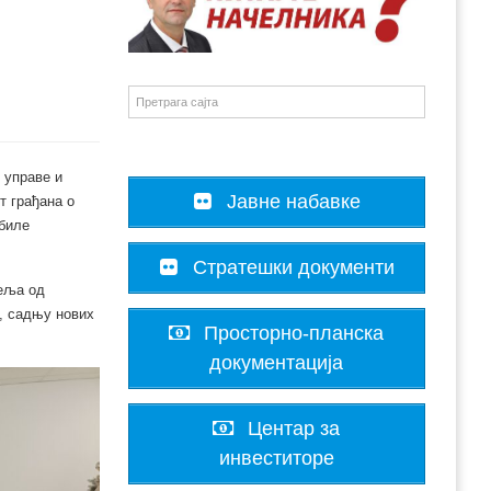
 управе и
Јавне набавке
т грађана о
 биле
Стратешки документи
сеља од
, садњу нових
Просторно-планска
документација
Центар за
инвеститоре