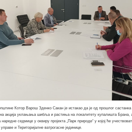
пштине Котор Варош Зденко Сакан је истакао да је од прошлог састанка
на акција уклањања шибља и растиња на локалитету купалишта Брана, 
на наредне седмице у оквиру пројекта „Парк природе“ у којој ће учествова
управе и Територијалне ватрогасне јединице.