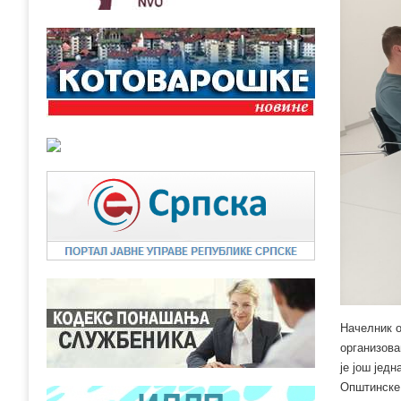
Начелник о
организова
је још јед
Општинске 