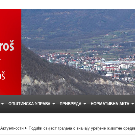
Е
ОПШТИНСКА УПРАВА
ПРИВРЕДА
НОРМАТИВНА АКТА
Актуелности
Подићи свијест грађана о значају уређене животне среди