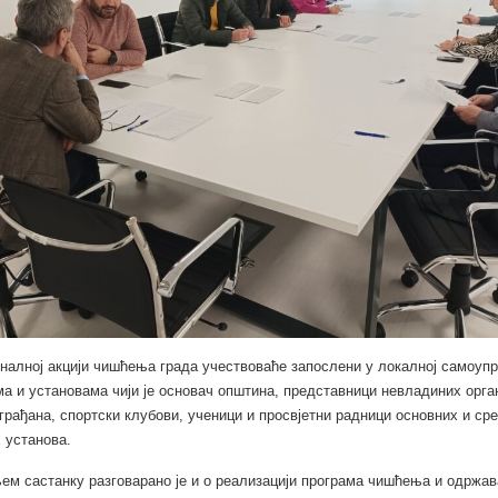
налној акцији чишћења града учествоваће запослени у локалној самоупр
а и установама чији је основач општина, представници невладиних орган
рађана, спортски клубови, ученици и просвјетни радници основних и ср
 установа.
м састанку разговарано је и о реализацији програма чишћења и одржав