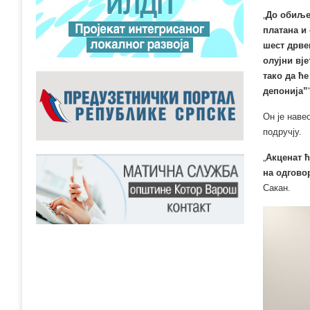
„
До обиље
платана и
шест дрве
олујни вј
тако да ћ
депонија”
Он је наве
подручју.
„
Акценат ћ
на одгово
Сакан.