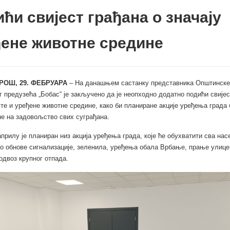
ћи свијест грађана о значају
ене животне средине
РОШ, 29. ФЕБРУАРА
– На данашњем састанку представника Општинске
 предузећа „Бобас“ је закључено да је неопходно додатно подићи свијес
сте и уређене животне средине, како би планиране акције уређења града
е на задовољство свих суграђана.
априлу је планиран низ акција уређења града, које ће обухватити сва на
 обнове сигнализације, зеленила, уређења обала Врбање, прање улице
одвоз крупног отпада.