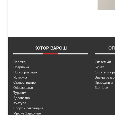
КОТОР ВАРОШ
ОП
Положај
Систем 48
Површина
Буџет
Пољопривреда
Стратегија р
Историја
Визија разво
Становништво
Природни и 
Образовање
Захтјеви
Туризам
Здравство
Култура
Спорт и рекреација
Мјесне Заједнице