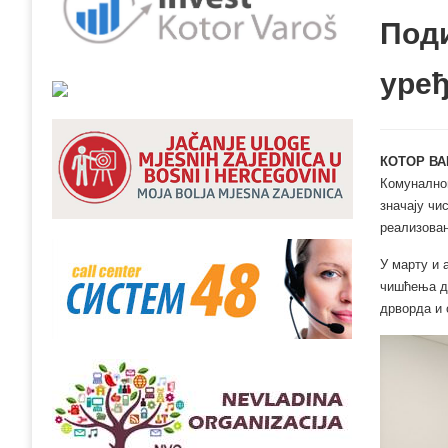
Поди
уређ
КОТОР ВА
Комуналног
значају чи
реализован
У марту и 
чишћења до
дрворда и 