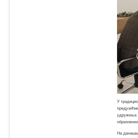
У традицио
предузећим
удружења г
образовних
На данашње