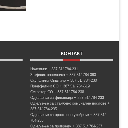
КОНТАКТ
Начелник + 387 51/ 784-231
Замјеник начелника + 387 51/ 784-393
Скупштина Општине + 387 51/ 784-230
Предсједник СО + 387 51/ 784-619
Секретар СО + 387 51/ 784-238
Одјељење за финансије + 387 51/ 784-233
Одјељење за стамбено комуналне послове +
387 51/ 784-235
Одјељење за просторно уређење + 387 51/
784-235
Одјељење за привреду + 387 51/ 784-237