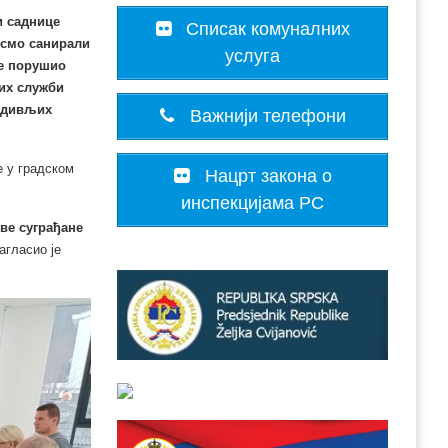
и саднице
Списак комуналних
 смо санирали
услуга
је порушио
вих служби
 “дивљих
Важнији телефони
е у градском
Нацрт закона о
инспекцијама РС
ве суграђане
нагласио је