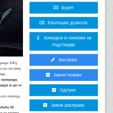
Буџет
Еколошке дозволе
Конкурси и линкови за
подстицаје
Захтјеви
 процес БФЦ
а на састанку
ици.
Јавни позиви
у привреди,
дује је да се
Одлуке
што показују
Јавне расправе
обићи 50
е са којима