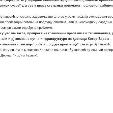
дници сусрећу, а све у циљу стварања повољног пословног амбијен
учановић је изразио задовољство што се у овим тешким економским вр
ови производни погони на подручју општине, али је неопходно у сарадњи
вом ријешити одређене проблеме.
су увозне таксе, препреке на граничним прелазима и терминалима, 
, али и рјешавање путне инфраструктуре на дионици Котор Варош –
е олакшао транспорт роба и продаја производа
“, рекао је Вучановић.
анка у општини министар Клокић и начелник Вучановић су обишли прив
„Дермал“ и „Сим Техник“.