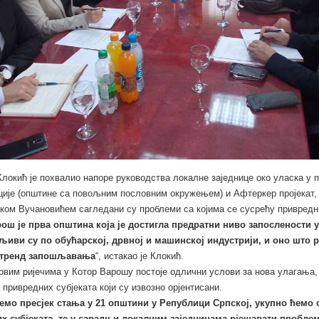
локић је похвалио напоре руководства локалне заједнице око уласка у
ије (општине са повољним пословним окружењем) и Афтеркер пројекат, 
ком Вучановићем сагледани су проблеми са којима се сусрећу привредн
ош је прва општина која је достигла предратни ниво запослености 
љиви су по обућарској, дрвној и машинској индустрији, и оно што ра
 тренд запошљавања
“, истакао је Клокић.
вим ријечима у Котор Варошу постоје одлични услови за нова улагања, 
привредних субјеката који су извозно орјентисани.
мо пресјек стања у 21 општини у Републици Српској, укупно ћемо 
х субјеката, те у сарадњи локалним заједницама рјешавати проблем