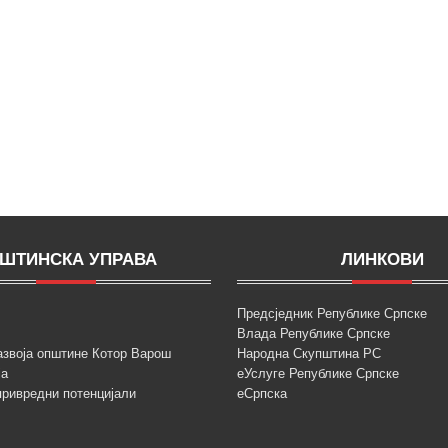
ШТИНСКА УПРАВА
ЛИНКОВИ
Предсједник Републике Српске
Влада Републике Српске
азвоја општине Котор Варош
Народна Скупштина РС
ја
еУслуге Републике Српске
привредни потенцијали
еСрпска