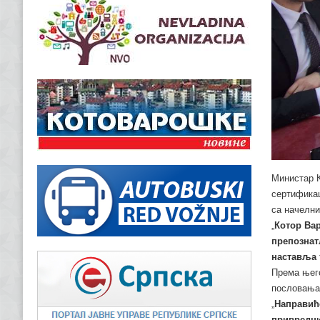
Министар К
сертификац
са начелни
„
Котор Вар
препознат
наставља
Према њего
пословања 
„
Направиће
привредни