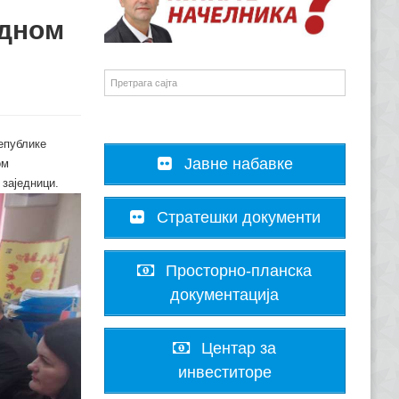
едном
епублике
Јавне набавке
ом
заједници.
Стратешки документи
Просторно-планска
документација
Центар за
инвеститоре