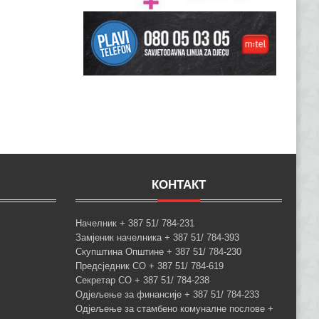
КОНТАКТ
Начелник + 387 51/ 784-231
Замјеник начелника + 387 51/ 784-393
Скупштина Општине + 387 51/ 784-230
Предсједник СО + 387 51/ 784-619
Секретар СО + 387 51/ 784-238
Одјељење за финансије + 387 51/ 784-233
Одјељење за стамбено комуналне послове +