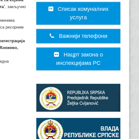
та
“, закључио
Списак комуналних
услуга
еменима
 са ресорним
Важнији телефони
регистрација
 Кнежево,
Нацрт закона о
редна
инспекцијама РС