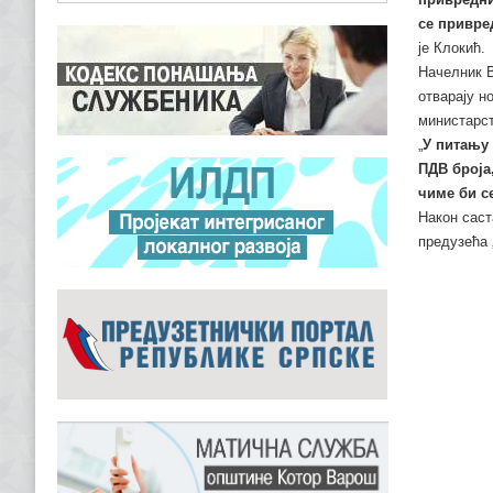
се привре
је Клокић.
Начелник В
отварају н
министарст
„
У питању 
ПДВ броја
чиме би с
Након саст
предузећа 