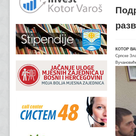
Под
разв
КОТОР ВА
Српске Зла
Вучановиће