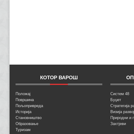
КОТОР ВАРОШ
ОП
Положај
Систем 48
Површина
Буџет
Пољопривреда
Стратегија р
Историја
Визија разво
Становништво
Природни и 
Образовање
Захтјеви
Туризам