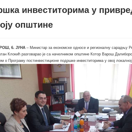
ршка инвеститорима у привр
оју општине
РОШ, 6. ЈУНА
– Министар за економске односе и регионалну сарадњу Р
тан Клокић разговарао је са начелником општине Котор Варош Далибор
м о Програму постинвестиционе подршке инвеститорима у овој локалној 