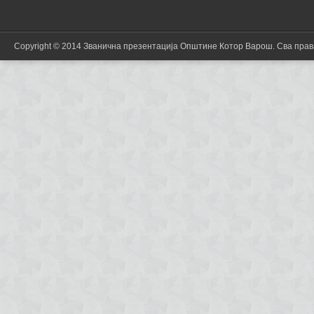
Copyright © 2014 Званична презентација Општине Котор Варош. Сва пра