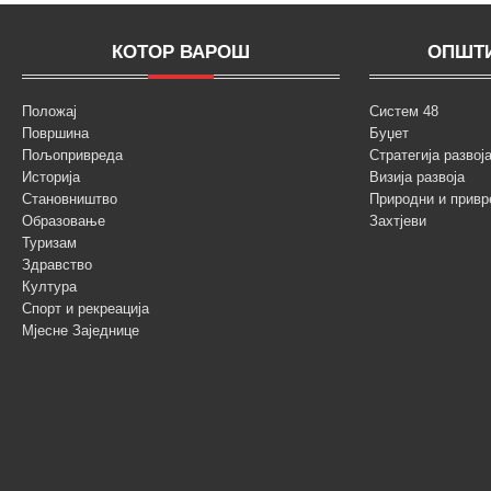
КОТОР ВАРОШ
ОПШТИ
Положај
Систем 48
Површина
Буџет
Пољопривреда
Стратегија разво
Историја
Визија развоја
Становништво
Природни и привр
Образовање
Захтјеви
Туризам
Здравство
Култура
Спорт и рекреација
Мјесне Заједнице