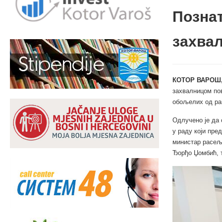
Позна
захва
КОТОР ВАРОШ,
захвалницом пов
обољелих од рак
Одлучено је да 
у раду који пре
министар расељ
Ђорђо Џомбић, т