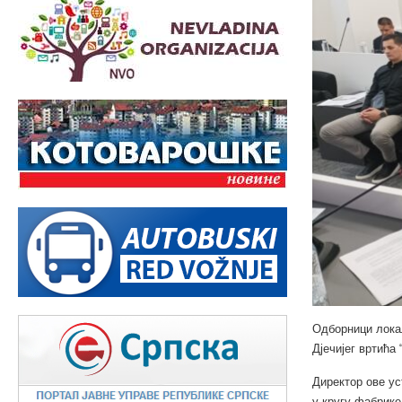
Одборници лока
Дјечијег вртића 
Директор ове ус
у кругу фабрике