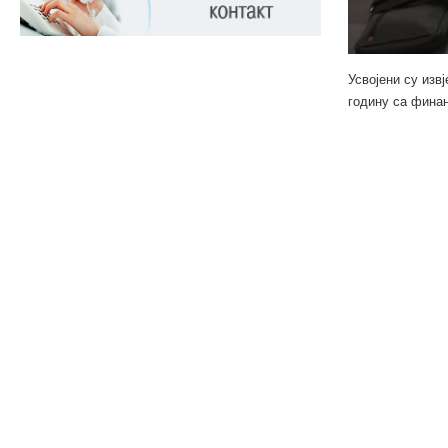
Усвојени су изв
годину са фина