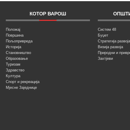
КОТОР ВАРОШ
ОПШТИ
Положај
Систем 48
Површина
Буџет
Пољопривреда
Стратегија разво
Историја
Визија развоја
Становништво
Природни и привр
Образовање
Захтјеви
Туризам
Здравство
Култура
Спорт и рекреација
Мјесне Заједнице