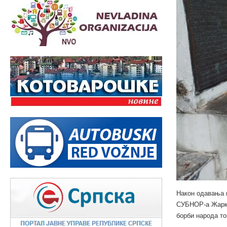
Након одавања 
СУБНОР-а Жарко 
борби народа то