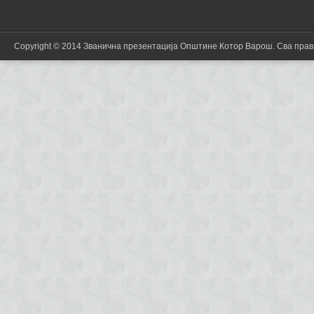
Copyright © 2014 Званична презентација Општине Котор Варош. Сва пра