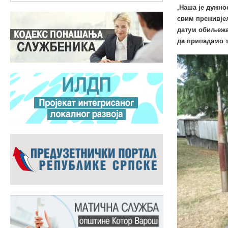
„
Наша је дужно
свим преживјел
датум обиљежа
да припадамо 