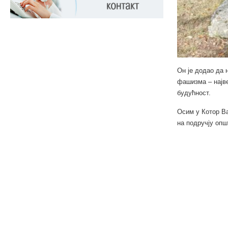
Он је додао да 
фашизма – најве
будућност.
Осим у Котор В
на подручју опш