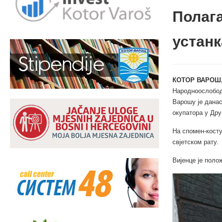
Полаг
устанк
КОТОР ВАРОШ, 
Народноослободи
Варошу је данас
окупатора у Дру
На спомен-косту
свјетском рату.
Вијенце је поло