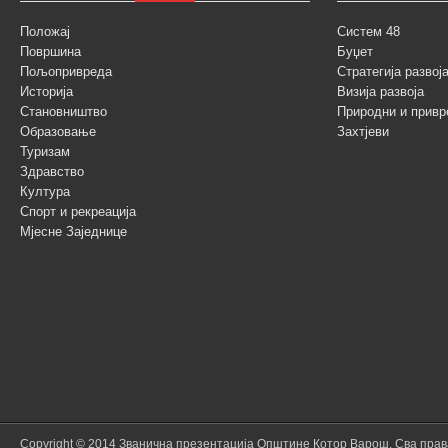
Положај
Систем 48
Површина
Буџет
Пољопривреда
Стратегија разво
Историја
Визија развоја
Становништво
Природни и привр
Образовање
Захтјеви
Туризам
Здравство
Култура
Спорт и рекреација
Мјесне Заједнице
Copyright © 2014 Званична презентација Општине Котор Варош. Сва пра