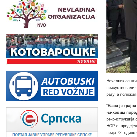
Начелник општи
присуствовали с
рату, а положил
“
Наша је трајна
њиховим поро
реконструкција
НОР-а, предсјед
прије 72 године