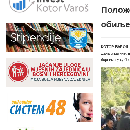
Положе
обиље
КОТОР ВАРОШ,
Дана општине, 
борцима у одбр