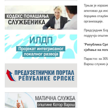
Трњак је изрази
апеловао да инс
борцима отаџбин
организације.
Предсједник Бор
подручја општи
“
Република Српс
сјећање на пог
Парастос за 305
Варош служио је