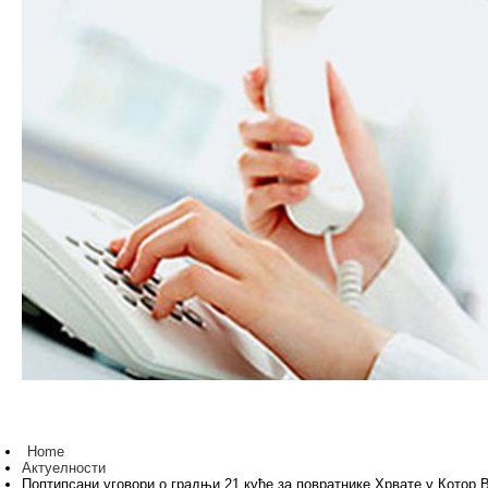
Home
Актуелности
Поптипсани уговори о градњи 21 куће за повратнике Хрвате у Котор