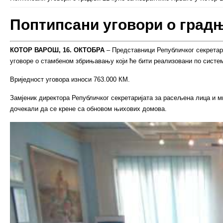
Поптипсани уговори о градњ
КОТОР ВАРОШ, 16. ОКТОБРА
– Представници Републичког секретар
уговоре о стамбеном збрињавању који ће бити реализовани по систем
Вриједност уговора износи 763.000 КМ.
Замјеник директора Републичког секретаријата за расељена лица и м
дочекали да се крене са обновом њихових домова.