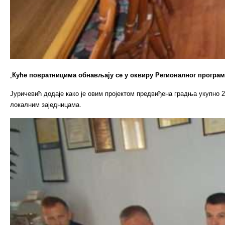
„
Куће повратницима обнављају се у оквиру Регионалног програма
Јуричевић додаје како је овим пројектом предвиђена градња укупно 2
локалним заједницама.