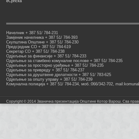
еСрпска
Начелник + 387 51/ 784-231
Замјеник начелника + 387 51/ 784-393
Скупштина Општине + 387 51/ 784-230
Предсједник СО + 387 51/ 784-619
Секретар СО + 387 51/ 784-238
Одјељење за финансије + 387 51/ 784-233
Одјељење за стамбено комуналне послове + 387 51/ 784-235
Одјељење за просторно уређење + 387 51/ 784-235
Одјељење за привреду + 387 51/ 784-237
Одјељење за друштвене дјелатности + 387 51/ 783-625
Одјељење за општу управу + 387 51/ 784-239
Kомунална полиција + 387 51/ 784-234, моб.:066/342-702, mail:komunal
Copyright © 2014 Званична презентација Општине Котор Варош. Сва пра