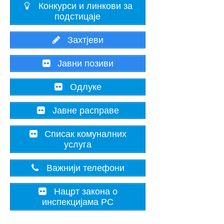
Конкурси и линкови за
подстицаје
Захтјеви
Јавни позиви
Одлуке
Јавне расправе
Списак комуналних
услуга
Важнији телефони
Нацрт закона о
инспекцијама РС