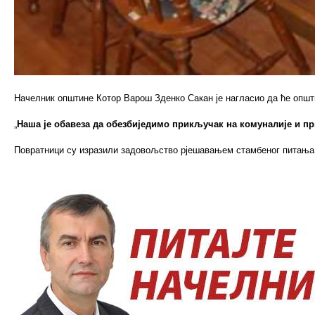
Начелник општине Котор Варош Зденко Сакан је нагласио да ће општ
„
Наша је обавеза да обезбиједимо прикључак на комуналије и пр
Повратници су изразили задовољство рјешавањем стамбеног питања, 