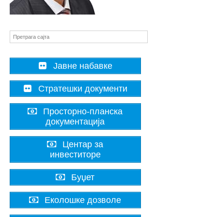
Јавне набавке
Стратешки документи
Просторно-планска
документација
Центар за
инвеститоре
Буџет
Еколошке дозволе