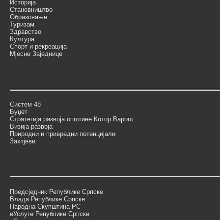
Историја
Становништво
Образовање
Туризам
Здравство
Култура
Спорт и рекреација
Мјесне Заједнице
Систем 48
Буџет
Стратегија развоја општине Котор Варош
Визија развоја
Природни и привредни потенцијали
Захтјеви
Предсједник Републике Српске
Влада Републике Српске
Народна Скупштина РС
еУслуге Републике Српске