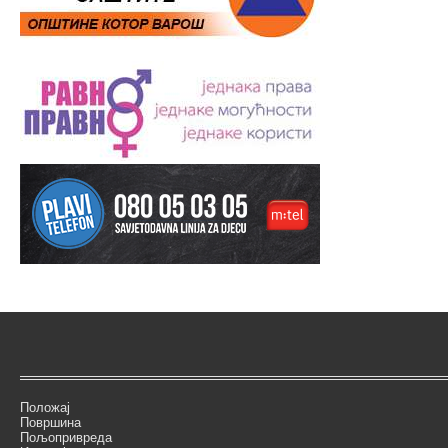
Положај
Површина
Пољопривреда