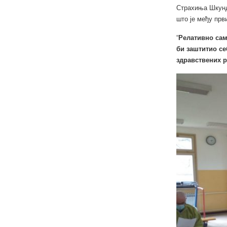
Страхиња Шкундр
што је међу прв
“
Релативно сам
би заштитио се
здравствених р