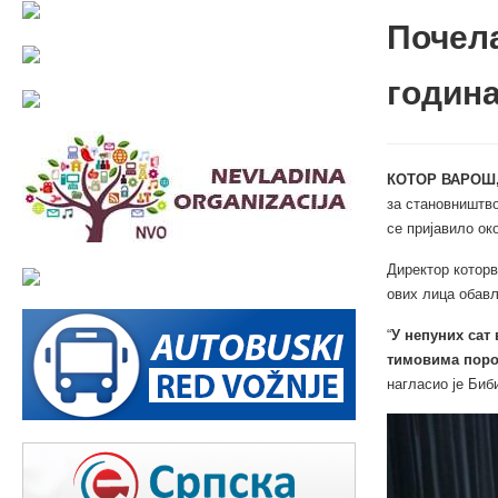
Почела
годин
КОТОР ВАРОШ,
за становништво
се пријавило ок
Директор котор
ових лица обављ
“
У непуних сат
тимовима поро
нагласио је Биб