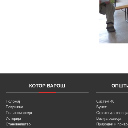
КОТОР ВАРОШ
ОПШТИ
Положај
Систем 48
Површина
Буџет
Пољопривреда
Стратегија разво
Историја
Визија развоја
Становништво
Природни и привр