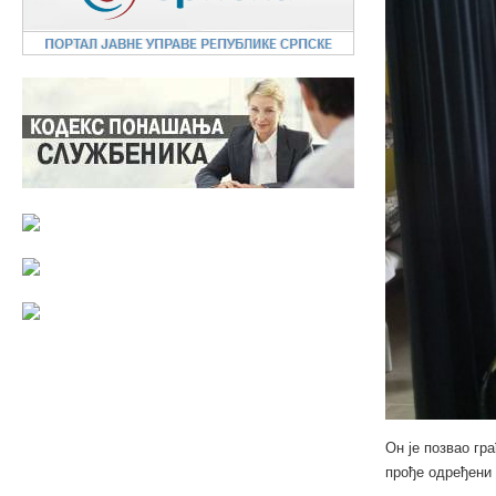
Он је позвао гр
прође одређени 