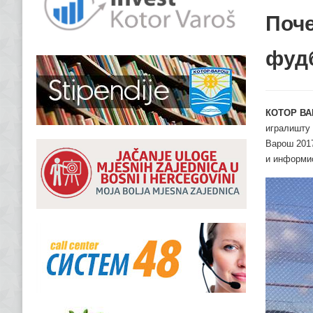
Поче
фуд
КОТОР ВА
игралишту 
Варош 2017
и информи