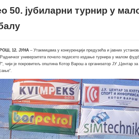
о 50. јубиларни турнир у мал
балу
РОШ, 12. ЈУНА
– Утакмицама у конкуренцији предузећа и јавних установа
Радничког универзитета почело педесето издање турнира у малом фудб
“, чији је покровитељ општина Котор Варош а организатор ЈУ „Центар за 
сање“.