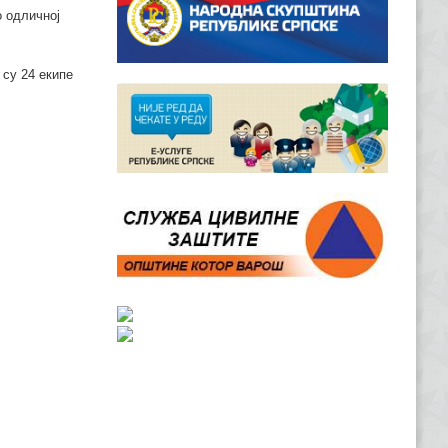
о одличној
 су 24 екипе