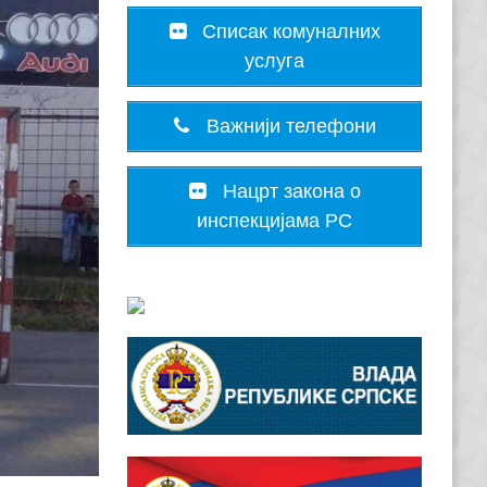
Списак комуналних
услуга
Важнији телефони
Нацрт закона о
инспекцијама РС