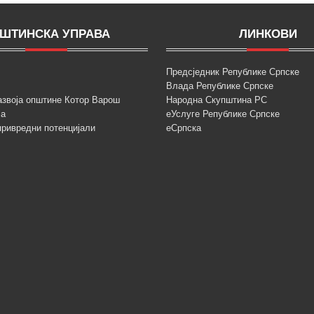
ШТИНСКА УПРАВА
ЛИНКОВИ
Предсједник Републике Српске
Влада Републике Српске
азвоја општине Котор Варош
Народна Скупштина РС
ја
еУслуге Републике Српске
привредни потенцијали
еСрпска