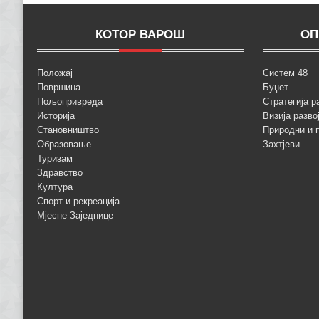
КОТОР ВАРОШ
ОП
Положај
Систем 48
Површина
Буџет
Пољопривреда
Стратегија р
Историја
Визија разво
Становништво
Природни и 
Образовање
Захтјеви
Туризам
Здравство
Култура
Спорт и рекреација
Мјесне Заједнице