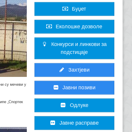
Буџет
Еколошке дозволе
Конкурси и линкови за
подстицаје
Захтјеви
ани су мечеви у
Јавни позиви
ипе „Спортек
Одлуке
Јавне расправе