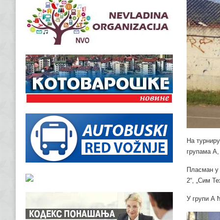
На турниру
групама А,
Пласман у 
2“, „Сим Те
У групи А 