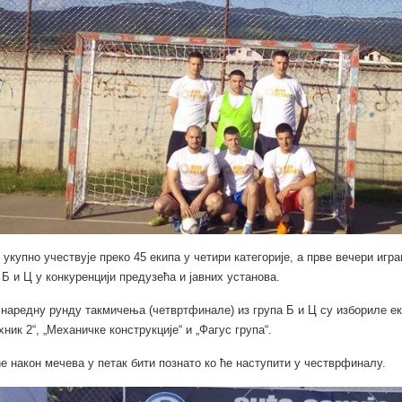
 укупно учествује преко 45 екипа у четири категорије, а прве вечери игр
 Б и Ц у конкуренцији предузећа и јавних установа.
наредну рунду такмичења (четвртфинале) из група Б и Ц су избориле ек
хник 2“, „Механичке конструкције“ и „Фагус група“.
ће након мечева у петак бити познато ко ће наступити у честврфиналу.