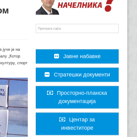
ом
 јуче је на
Јавне набавке
алу „Котор
културу, спорт
Стратешки документи
Просторно-планска
документација
Центар за
инвеститоре