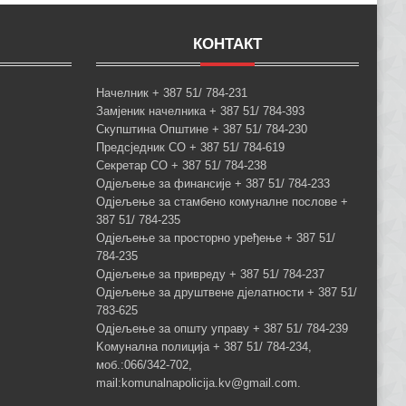
КОНТАКТ
Начелник + 387 51/ 784-231
Замјеник начелника + 387 51/ 784-393
Скупштина Општине + 387 51/ 784-230
Предсједник СО + 387 51/ 784-619
Секретар СО + 387 51/ 784-238
Одјељење за финансије + 387 51/ 784-233
Одјељење за стамбено комуналне послове +
387 51/ 784-235
Одјељење за просторно уређење + 387 51/
784-235
Одјељење за привреду + 387 51/ 784-237
Одјељење за друштвене дјелатности + 387 51/
783-625
Одјељење за општу управу + 387 51/ 784-239
Kомунална полиција + 387 51/ 784-234,
моб.:066/342-702,
mail:komunalnapolicija.kv@gmail.com.