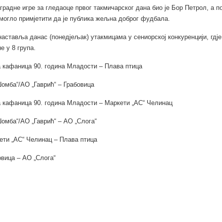
градне игре за гледаоце првог такмичарског дана био је Бор Петрол, а п
 могло примјетити да је публика жељна доброг фудбала.
наставља данас (понедјељак) утакмицама у сениорској конкуренцији, гдје
е у 8 група.
 кафаница 90. година Младости – Плава птица
Џомба“/АО „Гаврић“ – Грабовица
 кафаница 90. година Младости – Маркети „АС“ Челинац
Џомба“/АО „Гаврић“ – АО „Слога“
ети „АС“ Челинац – Плава птица
овица – АО „Слога“