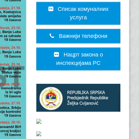
Списак комуналних
услуга
Важнији телефони
Нацрт закона о
инспекцијама РС