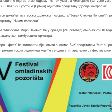
новић ће одиграти монодраму “Из три угла”, а Аматерско културно-умје
У ЛОЛА” из Суботице (Србија) одиграће представу “Досије контролни”.
ци домаћег аматерског драмског позоришта “Јован Стерија Поповић” пр
едставу “Ничим изазвани”.
е “Мирослав Миро Пејовић” ће у сриједу (24. октобар) обиљежити 10 год
ањалучког тамбурашког оркестра.
арош фест” ће затворити Мјешовити ансамбл БиХ представом “Мит о црн
 спремати током радионица које ће се одвијати паралелно са фестивалом 