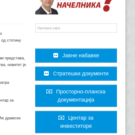
л
 од стотину
Јавне набавке
ам представа,
ва, новитет је
Стратешки документи
еатра
Просторно-планска
документација
нтар за
Центар за
 ће драмски
инвеститоре