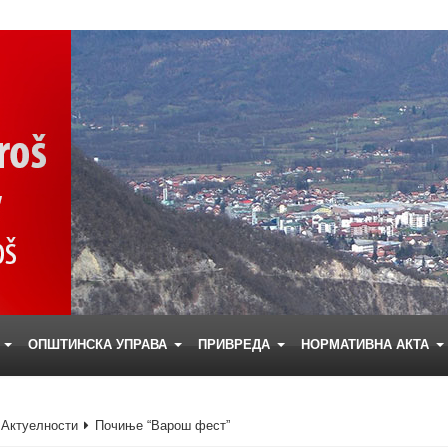
Е
ОПШТИНСКА УПРАВА
ПРИВРЕДА
НОРМАТИВНА АКТА
Актуелности
Почиње “Варош фест”