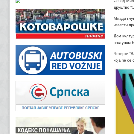
Сенад Мила
друштво “С
Млади глум
извести пр
Дом култур
наступом Б
Четврти “В
која ће се