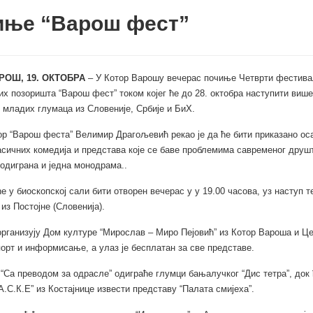
иње “Варош фест”
РОШ, 19. ОКТОБРА
– У Котор Варошу вечерас почиње Четврти фестива
х позоришта “Варош фест” током којег ће до 28. октобра наступити више
 младих глумаца из Словеније, Србије и БиХ.
р “Варош феста” Велимир Драгољевић рекао је да ће бити приказано ос
асичних комедија и представа које се баве проблемима савременог друшт
 одиграна и једна монодрама..
е у биоскопској сали бити отворен вечерас у у 19.00 часова, уз наступ т
 из Постојне (Словенија).
рганизују Дом културе “Мирослав – Миро Пејовић” из Котор Вароша и Це
порт и информисање, а улаз је бесплатан за све представе.
“Са преводом за одрасле” одиграће глумци бањалучког “Дис тетра”, док
А.С.К.Е” из Костајнице извести представу “Палата смијеха”.