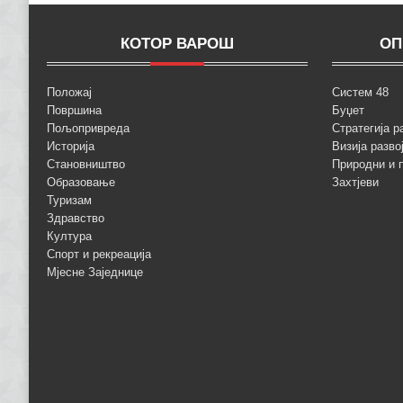
КОТОР ВАРОШ
ОП
Положај
Систем 48
Површина
Буџет
Пољопривреда
Стратегија р
Историја
Визија разво
Становништво
Природни и 
Образовање
Захтјеви
Туризам
Здравство
Култура
Спорт и рекреација
Мјесне Заједнице