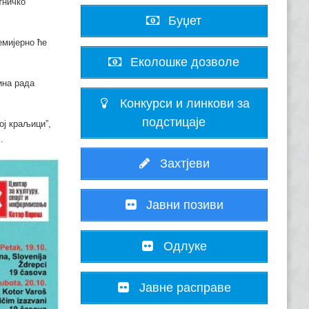
тничко
Буџет
емијерно ће
Еколошке дозволе
ина рада
Конкурси и линкови за
подстицаје
ој краљици”,
.
Захтјеви
Јавни позиви
Одлуке
Јавне расправе