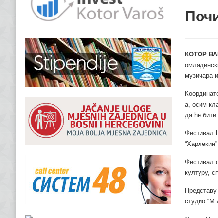
Поч
КОТОР ВА
омладински
музичара и
Координато
а, осим кл
да ће бити
Фестивал ћ
“Харлекин”
Фестивал о
културу, с
Представу 
студио “М.