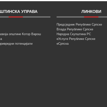
ШТИНСКА УПРАВА
ЛИНКОВИ
Предсједник Републике Српске
Влада Републике Српске
азвоја општине Котор Варош
Народна Скупштина РС
ја
еУслуге Републике Српске
привредни потенцијали
еСрпска