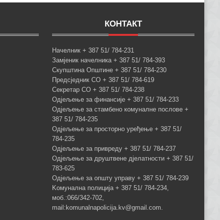
КОНТАКТ
Начелник + 387 51/ 784-231
Замјеник начелника + 387 51/ 784-393
Скупштина Општине + 387 51/ 784-230
Предсједник СО + 387 51/ 784-619
Секретар СО + 387 51/ 784-238
Одјељење за финансије + 387 51/ 784-233
Одјељење за стамбено комуналне послове +
387 51/ 784-235
Одјељење за просторно уређење + 387 51/
784-235
Одјељење за привреду + 387 51/ 784-237
Одјељење за друштвене дјелатности + 387 51/
783-625
Одјељење за општу управу + 387 51/ 784-239
Kомунална полиција + 387 51/ 784-234,
моб.:066/342-702,
mail:komunalnapolicija.kv@gmail.com.