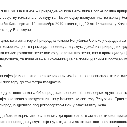
РОШ, 30. ОКТОБРА
– Привредна комора Републике Српске позива привр
у својству излагача учествују на Првом сајму предузетништва жена у Р
оји ће бити одржан 14. новембра 2019. године, од 10 до 17 часова, у Каме
стел, у Бањалуци.
ајма, који организује Привредна комора Републике Српске у сарадњи са
 коморама, јесте промоција производа и услуга домаћих привредних др
ка којима руководе жене или су у власништву жена, као и промоција усп
подухвата, те повезивање и комуникација са потенцијалним и постојећи
.
а сајму је бесплатно, а сваки излагач имаће на располагању сто и стол
 простору до три метра квадратна.
редузетништва жена биће представљено око 50 привредних друштава, п
вјета за женско предузетништво у Коморском систему Републике Српске,
ривредна друштва под руководством или у власништву жена.
да ћете искористити ову прилику да промовишете активности свог привр
воје производе и услуге које нудите, али и да се састанете са пословни