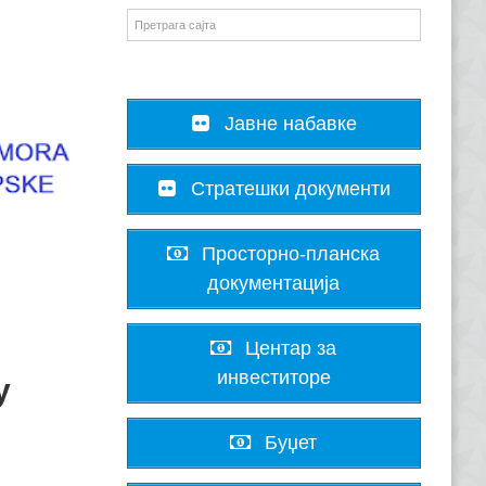
Јавне набавке
Стратешки документи
Просторно-планска
документација
Центар за
инвеститоре
у
Буџет