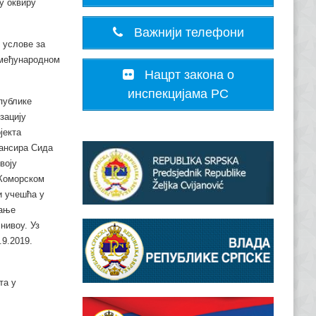
у оквиру
Важнији телефони
 услове за
 међународном
Нацрт закона о
инспекцијама РС
публике
зацију
јекта
нансира Сида
воју
 Коморском
и учешћа у
ћање
нивоу. Уз
.9.2019.
та у