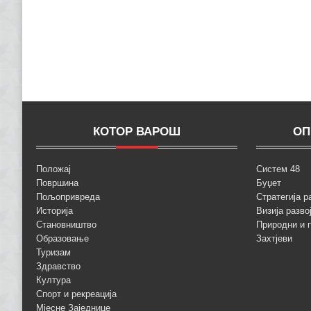
КОТОР ВАРОШ
ОП
Положај
Систем 48
Површина
Буџет
Пољопривреда
Стратегија р
Историја
Визија разво
Становништво
Природни и 
Образовање
Захтјеви
Туризам
Здравство
Култура
Спорт и рекреација
Мјесне Заједнице