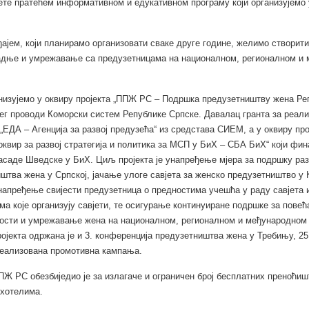
ете пратећем информативном и едукативном програму који организујемо 
ајем, који планирамо организовати сваке друге године, желимо створити
радње и умрежавање са предузетницама на националном, регионалном и
низујемо у оквиру пројекта „ППЖ РС – Подршка предузетништву жена Ре
јег проводи Коморски систем Републике Српске. Давалац гранта за реали
е „ЕДА – Агенција за развој предузећа“ из средстава СИЕМ, а у оквиру про
оквир за развој стратегија и политика за МСП у БиХ – СБА БиХ“ који фи
саде Шведске у БиХ. Циљ пројекта је унапређење мјера за подршку раз
штва жена у Српској, јачање улоге савјета за женско предузетништво у
напређење свијести предузетница о предностима учешћа у раду савјета 
ма које организују савјети, те осигурање континуиране подршке за пове
ости и умрежавање жена на националном, регионалном и међународном 
ојекта одржана је и 3. конференција предузетништва жена у Требињу, 25
реализована промотивна кампања.
ПЖ РС обезбиједио је за излагаче и ограничен број бесплатних преноћиш
хотелима.