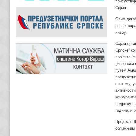
присуствуј
Сајма.
Овим догађ
развој са
нивоу.
Сајам орга
Српске” ко
пројекта ј
„Европски 
путем Амба
предузетни
систему, у
активности
конкурентн
подршку пр
године, и 
Пројекат П
оближњим 