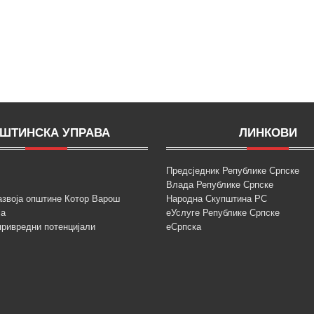
ШТИНСКА УПРАВА
ЛИНКОВИ
Предсједник Републике Српске
Влада Републике Српске
азвоја општине Котор Варош
Народна Скупштина РС
ја
еУслуге Републике Српске
привредни потенцијали
еСрпска