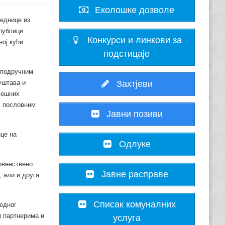
Еколошке дозволе
еднице из
епублици
Конкурси и линкови за
ној кући
подстицаје
 подручним
Захтјеви
уштава и
јешних
м пословним
Јавни позиви
ице на
Одлуке
рвенствено
Јавне расправе
 али и друга
Списак комуналних
едног
м партнерима и
услуга