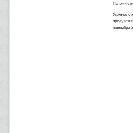
Напомињемо
Уколико ст
предузетни
новембра 2