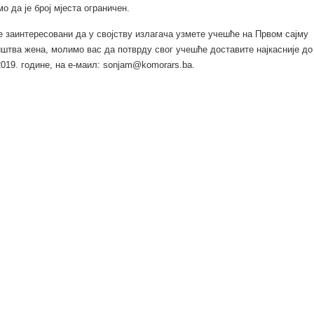
 да је број мјеста ограничен.
е заинтересовани да у својству излагача узмете учешће на Првом сајму
штва жена, молимо вас да потврду свог учешће доставите најкасније до 
019. године, на е-маил: sonjam@komorars.ba.