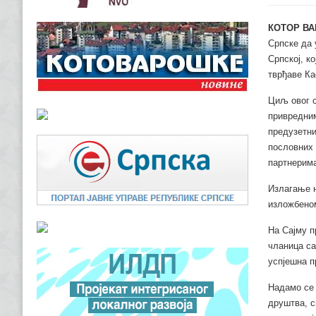
КОТОР ВА
Српске да 
Српској, к
тврђаве Ка
Циљ овог с
привредним
предузетни
пословних 
партнерима
Излагање н
изложбеном
На Сајму п
чланица са
успјешна п
Надамо се 
друштва, с