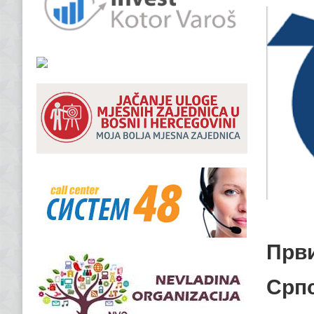
Први
Српс