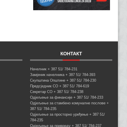
КОНТАКТ
Начелник + 387 51/ 784-231
Замјеник начелника + 387 51/ 784-393
Скупштина Општине + 387 51/ 784-230
Предсједник СО + 387 51/ 784-619
Секретар СО + 387 51/ 784-238
Одјељење за финансије + 387 51/ 784-233
Одјељење за стамбено комуналне послове +
387 51/ 784-235
Одјељење за просторно уређење + 387 51/
784-235
Одјељење за привреду + 387 51/ 784-237