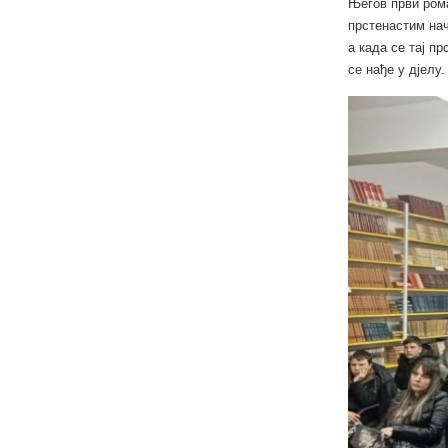
Његов први рома
прстенастим на
а када се тај пр
се нађе у дјелу.