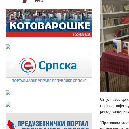
Он је навео да 
прошлог вијека 
језику, живој р
“
Припадам млађ