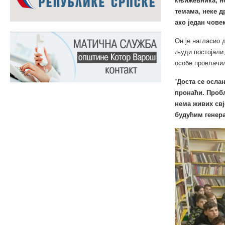
књижевника, не
темама, неке д
ако један чове
Он је нагласио 
људи постојали,
особе провлачил
“
Доста се осла
пронаћи. Пробл
нема живих свј
будућим генера