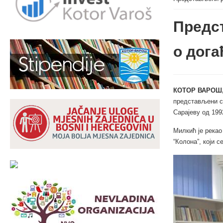
Предс
о дога
КОТОР ВАРОШ,
представљени су
Сарајеву од 199
Милкић је рекао
“Колона”, који 