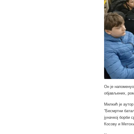
Он је напоменуо
објављених, ро
Милкић је аутор
“Бесмртни батаљ
јуначкој борби 
Косову и Метохи