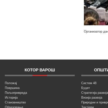
Организатор да
КОТОР ВАРОШ
ОПШТИ
Положај
Систем 48
Површина
Буџет
Пољопривреда
Стратегија разво
Историја
Визија развоја
Становништво
Природни и привр
Образовање
Захтјеви