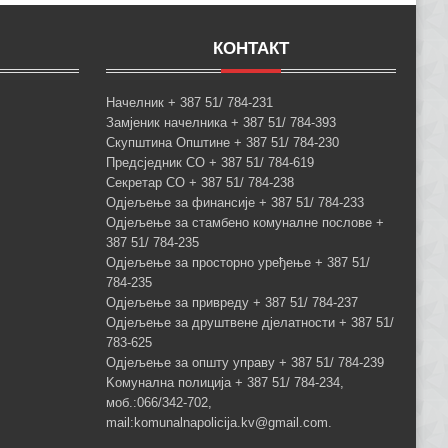
КОНТАКТ
Начелник + 387 51/ 784-231
Замјеник начелника + 387 51/ 784-393
Скупштина Општине + 387 51/ 784-230
Предсједник СО + 387 51/ 784-619
Секретар СО + 387 51/ 784-238
Одјељење за финансије + 387 51/ 784-233
Одјељење за стамбено комуналне послове +
387 51/ 784-235
Одјељење за просторно уређење + 387 51/
784-235
Одјељење за привреду + 387 51/ 784-237
Одјељење за друштвене дјелатности + 387 51/
783-625
Одјељење за општу управу + 387 51/ 784-239
Kомунална полиција + 387 51/ 784-234,
моб.:066/342-702,
mail:komunalnapolicija.kv@gmail.com.