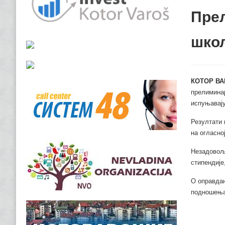
Прел
школ
КОТОР ВА
прелиминар
испуњавају
Резултати 
на огласно
Незадовољн
стипендије
О оправдан
подношења