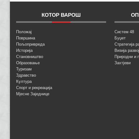
КОТОР ВАРОШ
ОП
Положај
Систем 48
Површина
Буџет
Пољопривреда
Стратегија р
Историја
Визија разво
Становништво
Природни и 
Образовање
Захтјеви
Туризам
Здравство
Култура
Спорт и рекреација
Мјесне Заједнице