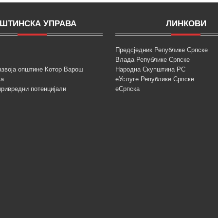
ШТИНСКА УПРАВА
ЛИНКОВИ
Предсједник Републике Српске
Влада Републике Српске
азвоја општине Котор Варош
Народна Скупштина РС
ја
еУслуге Републике Српске
привредни потенцијали
еСрпска