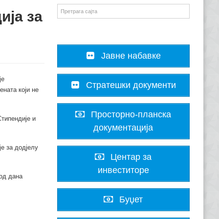
ија за
Јавне набавке
је
Стратешки документи
ената који не
Просторно-планска
Стипендије и
документација
е за додјелу
Центар за
инвеститоре
 од дана
Буџет