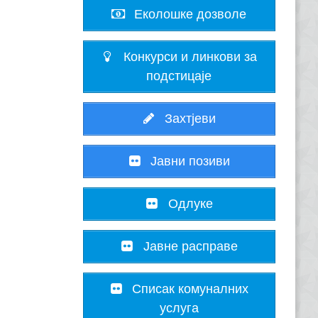
Еколошке дозволе
Конкурси и линкови за
подстицаје
Захтјеви
Јавни позиви
Одлуке
Јавне расправе
Списак комуналних
услуга