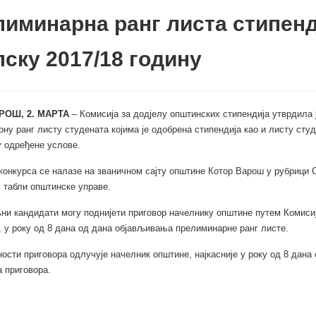
иминарна ранг листа стипенд
ску 2017/18 годину
РОШ, 2. МАРТА
– Комисија за додјелу општинских стипендија утврдила 
ну ранг листу студената којима је одобрена стипендија као и листу студ
 одређене услове.
конкурса се налазе на званичном сајту општине Котор Варош у рубрици 
ј табли општинске управе.
и кандидати могу поднијети приговор начелнику општине путем Комисиј
, у року од 8 дана од дана објављивања прелиминарне ранг листе.
ости приговора одлучује начелник општине, најкасније у року од 8 дана
 приговора.