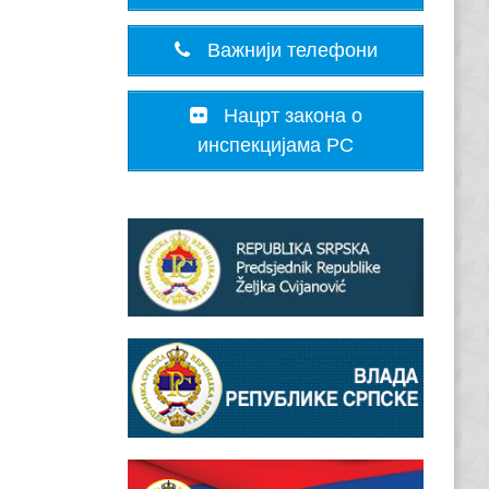
Важнији телефони
Нацрт закона о
инспекцијама РС