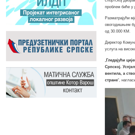
спортској двора
проблем биће у 
Разматрајући мј
овогодишњем бу
од 30.000 КМ.
Директор Комуна
услуга на висок
„
Гледајући циј
Српској. Успје
вентила, а ств
стране
“, наглас