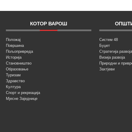
КОТОР ВАРОШ
ОПШТИ
Положај
Систем 48
Површина
Буџет
Пољопривреда
Стратегија разво
Историја
Визија развоја
Становништво
Природни и привр
Образовање
Захтјеви
Туризам
Здравство
Култура
Спорт и рекреација
Мјесне Заједнице