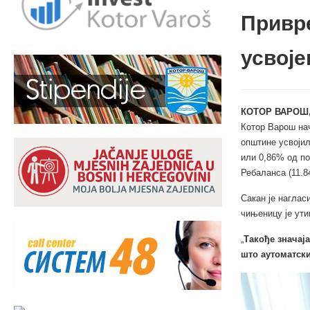
Привре
усвоје
КОТОР ВАРОШ,
Котор Варош на
општине усвојил
или 0,86% од по
Ребаланса (11.8
Сакан је наглас
чињеницу је ути
„
Такође значај
што аутоматски