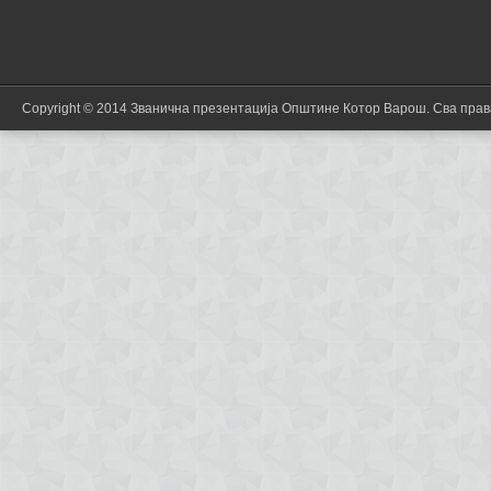
Copyright © 2014 Званична презентација Општине Котор Варош. Сва пра