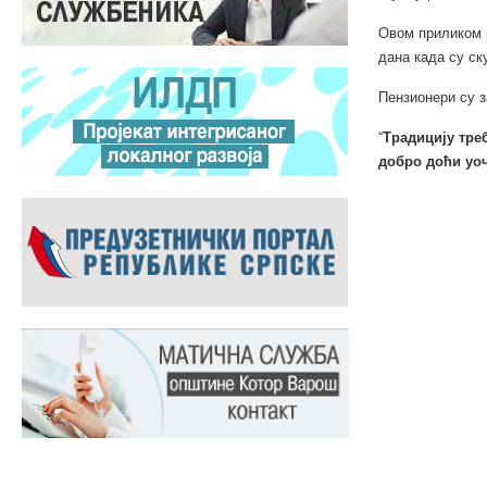
Овом приликом н
дана када су ск
Пензионери су з
“
Традицију тре
добро доћи уоч