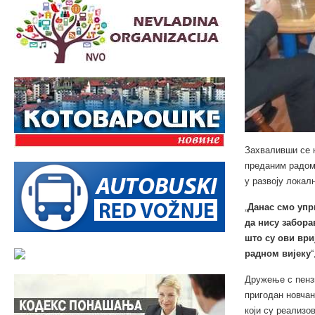
Захваливши се н
преданим радом
у развоју локал
„
Данас смо упр
да нису забора
што су ови ври
радном вијеку
“
Дружење с пенз
пригодан новчан
који су реализов