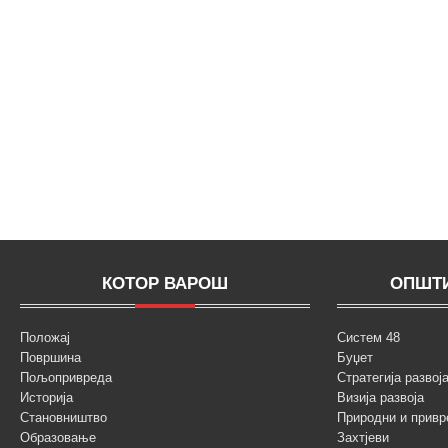
КОТОР ВАРОШ
ОПШТИ
Положај
Систем 48
Површина
Буџет
Пољопривреда
Стратегија разво
Историја
Визија развоја
Становништво
Природни и привр
Образовање
Захтјеви