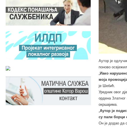
Аутор је одлучи
поново освјежил
„
Иако нарушено
моја промоција
је Шебић.
Уредник овог дј
ордена Златног 
окршајима.
„
Аутор је подиг
су пали борци 
Он је додао да 