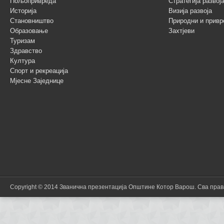
Пољопривреда
Стратегија разво
Историја
Визија развоја
Становништво
Природни и привр
Образовање
Захтјеви
Туризам
Здравство
Култура
Спорт и рекреација
Мјесне Заједнице
Copyright © 2014 Званична презентација Општине Котор Варош. Сва пра