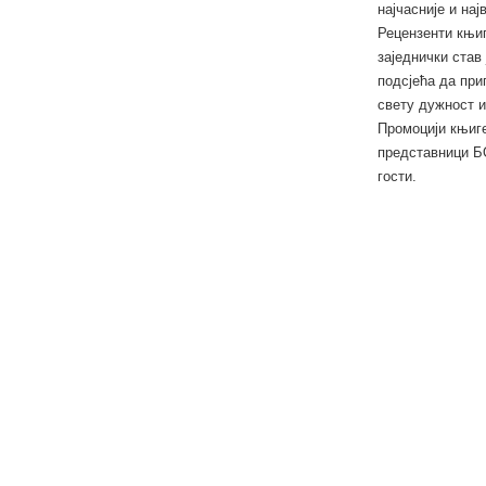
најчасније и на
Рецензенти књи
заједнички став
подсјећа да при
свету дужност и
Промоцији књиге
представници БО
гости.