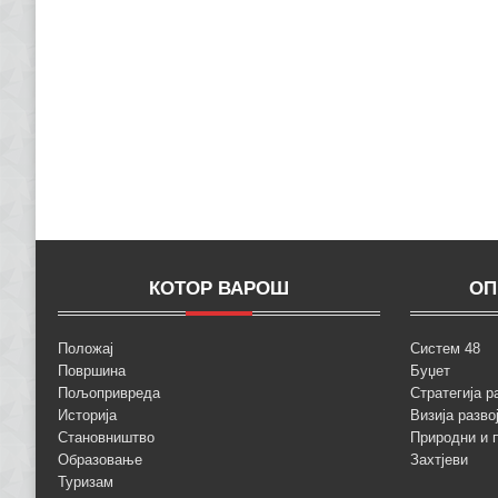
КОТОР ВАРОШ
ОП
Положај
Систем 48
Површина
Буџет
Пољопривреда
Стратегија р
Историја
Визија разво
Становништво
Природни и 
Образовање
Захтјеви
Туризам