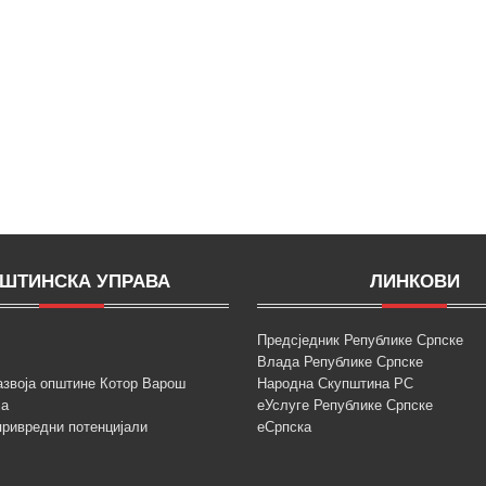
ШТИНСКА УПРАВА
ЛИНКОВИ
Предсједник Републике Српске
Влада Републике Српске
азвоја општине Котор Варош
Народна Скупштина РС
ја
еУслуге Републике Српске
привредни потенцијали
еСрпска