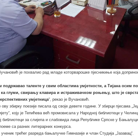
учановић је похвалио рад младе которварошке пјесникиње која доприно
м подржавао таленте у свим областима умјетности, а Тијана осим по
 ка глуми, свирању клавира и истраживачком роњењу, што је сврста
перспективних умјетница
“, рекао је Вучановић.
е ову збирку поезије писала од своје девете године. У збирци пјесама „Је
ијету“, коју је Тепићева већ промовисала у Народној библиотеци у Челинц
ј библиотеци за слијепа и слабовида лица Републике Српске у Бањалуци
поеме са разних литерарних конкурса.
 ученик трећег разреда бањалучке Гимназије и члан Студија „Јазавац“.