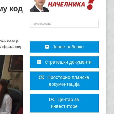
му код
анизовао је
Јавне набавке
у пјесама под
Стратешки документи
Просторно-планска
документација
Центар за
инвеститоре