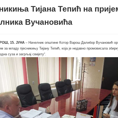
никиња Тијана Тепић на прије
елника Вучановића
РОШ, 15. ЈУНА
– Начелник општине Котор Варош Далибор Вучановић орг
ем за младу пјесникињу Тијану Тепић, која је недавно промовисала збирк
една суза и загрљај свијету“.