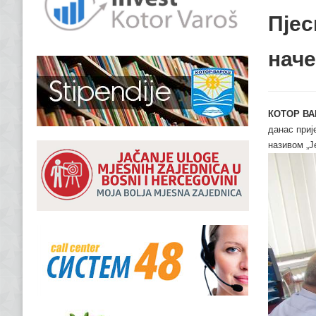
Пјес
нач
КОТОР ВА
данас приј
називом „Ј