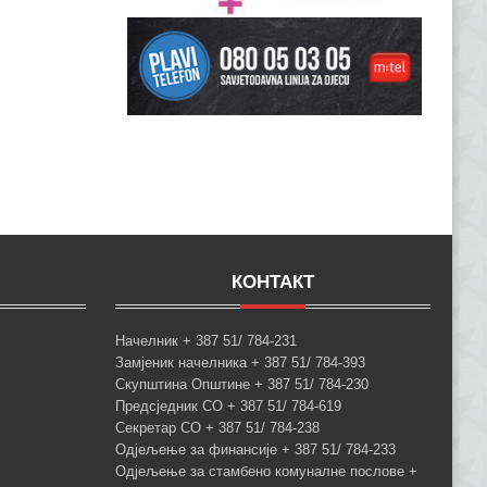
КОНТАКТ
Начелник + 387 51/ 784-231
Замјеник начелника + 387 51/ 784-393
Скупштина Општине + 387 51/ 784-230
Предсједник СО + 387 51/ 784-619
Секретар СО + 387 51/ 784-238
Одјељење за финансије + 387 51/ 784-233
Одјељење за стамбено комуналне послове +