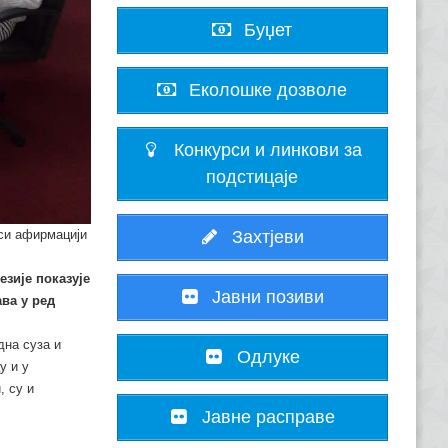
Буџет
Еколошке дозволе
Конкурси и линкови за
подстицаје
си афирмацији
Захтјеви
езије показује
Јавни позиви
ва у ред
дна суза и
Одлуке
у и у
, су и
Јавне расправе