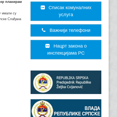
јер планирам
Списак комуналних
у имали су
услуга
пске Слађана
Важнији телефони
Нацрт закона о
инспекцијама РС