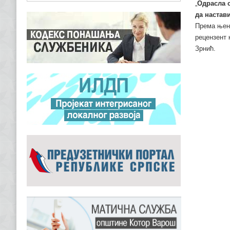
„
Одрасла 
да настав
Према њени
рецензент 
Зрнић.