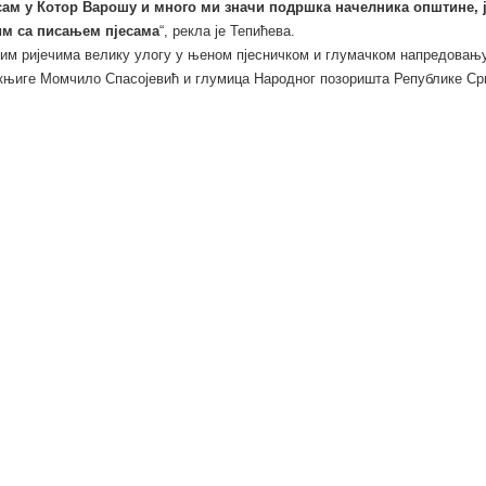
сам у Котор Варошу и много ми значи подршка начелника општине, 
им са писањем пјесама
“, рекла је Тепићева.
м ријечима велику улогу у њеном пјесничком и глумачком напредовањ
књиге Момчило Спасојевић и глумица Народног позоришта Републике Ср