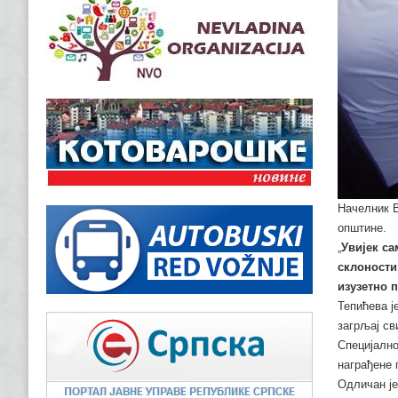
Начелник В
општине.
„
Увијек са
склоности
изузетно 
Тепићева ј
загрљај св
Специјално
награђене 
Одличан је