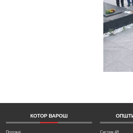
КОТОР ВАРОШ
ОПШТИ
Положај
Систем 48