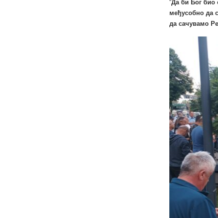
“
Да би Бог био
међусобно да с
да сачувамо Р