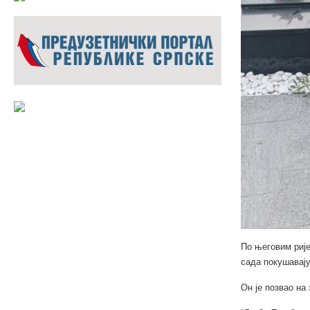
По његовим рије
сада покушавају
Он је позвао на