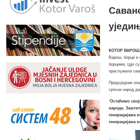
Савано
уједи
КОТОР ВАРОШ,
Варош, борци и 
борцима, гдје с
прислужили сви
Предсједник опш
српски народ да
“
Остаћемо свој
народа. Заштит
генерацијама к
генерацијама к