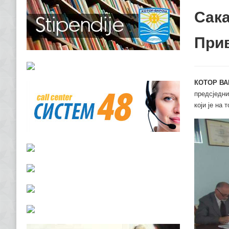
Сака
Прив
КОТОР ВА
предсједни
који је на