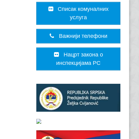
Списак комуналних
услуга
Важнији телефони
Нацрт закона о
инспекцијама РС