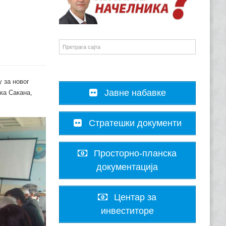
 за новог
Јавне набавке
ка Сакана,
Стратешки документи
Просторно-планска
документација
Центар за
инвеститоре