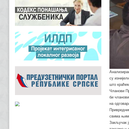
Анализиран
су изнијел
што краћем
Чланови Пр
би чланови
на одговар
Привредниц
свима њима
Закључак ј
таксама у 