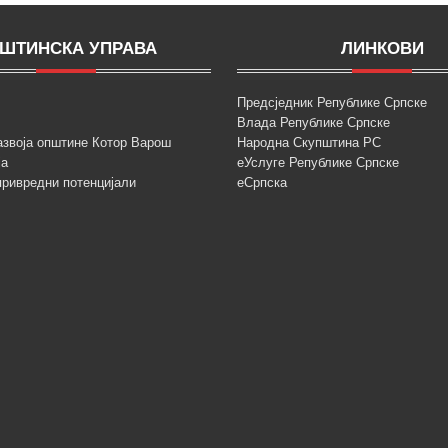
ШТИНСКА УПРАВА
ЛИНКОВИ
Предсједник Републике Српске
Влада Републике Српске
азвоја општине Котор Варош
Народна Скупштина РС
ја
еУслуге Републике Српске
привредни потенцијали
еСрпска