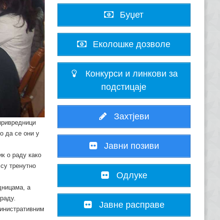
Буџет
Еколошке дозволе
Конкурси и линкови за
подстицаје
Захтјеви
 привредници
о да се они у
Јавни позиви
к о раду како
 су тренутно
Одлуке
дницама, а
раду.
Јавне расправе
министративним