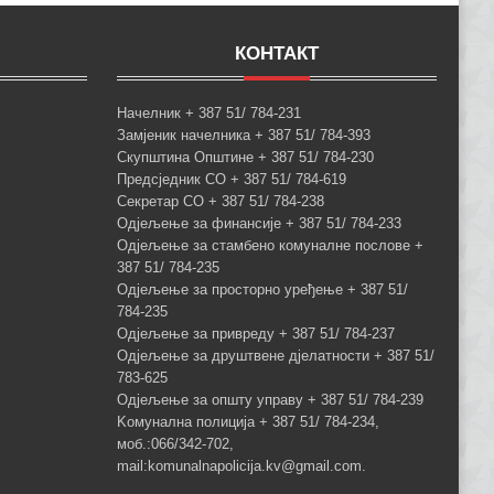
КОНТАКТ
Начелник + 387 51/ 784-231
Замјеник начелника + 387 51/ 784-393
Скупштина Општине + 387 51/ 784-230
Предсједник СО + 387 51/ 784-619
Секретар СО + 387 51/ 784-238
Одјељење за финансије + 387 51/ 784-233
Одјељење за стамбено комуналне послове +
387 51/ 784-235
Одјељење за просторно уређење + 387 51/
784-235
Одјељење за привреду + 387 51/ 784-237
Одјељење за друштвене дјелатности + 387 51/
783-625
Одјељење за општу управу + 387 51/ 784-239
Kомунална полиција + 387 51/ 784-234,
моб.:066/342-702,
mail:komunalnapolicija.kv@gmail.com.