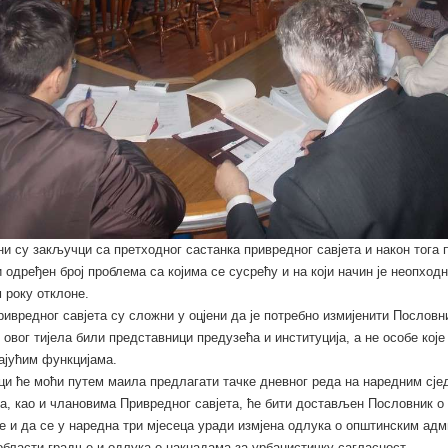
и су закључци са претходног састанка привредног савјета и након тога
и одређен број проблема са којима се сусрећу и на који начин је неопходн
 року отклоне.
ивредног савјета су сложни у оцјени да је потребно измијенити Пословни
 овог тијела били представници предузећа и институција, а не особе које
ајућим функцијама.
и ће моћи путем маила предлагати тачке дневног реда на наредним сје
, као и члановима Привредног савјета, ће бити достављен Пословник о 
е и да се у наредна три мјесеца уради измјена одлука о општинским ад
области градње и одлука о накнадама за урбанистичку сагласност.