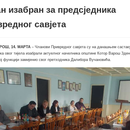
н изабран за предсједника
редног савјета
РОШ, 14. МАРТА
– Чланови Привредног савјета су на данашњем састаку
ка овог тијела изабрали актуелног начелника општине Котор Варош Зден
 тој функцији замијенио свог претходника Далибора Вучановића.