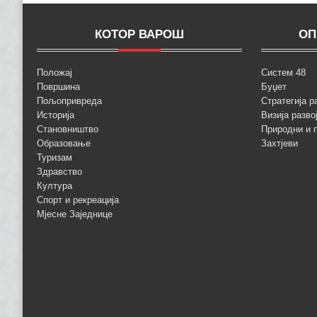
КОТОР ВАРОШ
ОП
Положај
Систем 48
Површина
Буџет
Пољопривреда
Стратегија р
Историја
Визија разво
Становништво
Природни и 
Образовање
Захтјеви
Туризам
Здравство
Култура
Спорт и рекреација
Мјесне Заједнице