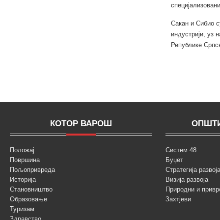
специјализовани
Сакан и Сибио с
индустрији, уз 
Републике Српс
КОТОР ВАРОШ
ОПШТИ
Положај
Систем 48
Површина
Буџет
Пољопривреда
Стратегија разво
Историја
Визија развоја
Становништво
Природни и привр
Образовање
Захтјеви
Туризам
Здравство