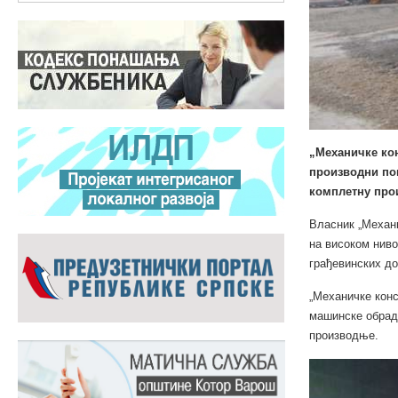
„Механичке кон
производни пог
комплетну прои
Власник „Механи
на високом ниво
грађевинских до
„Механичке конс
машинске обраде
производње.