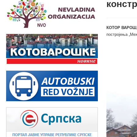
констр
КОТОР ВАРОШ,
постројења „Мех