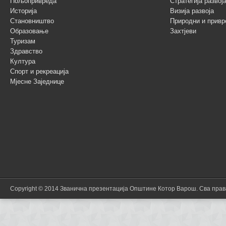
Пољопривреда
Стратегија разво
Историја
Визија развоја
Становништво
Природни и привр
Образовање
Захтјеви
Туризам
Здравство
Култура
Спорт и рекреација
Мјесне Заједнице
Copyright © 2014 Званична презентација Општине Котор Варош. Сва пра