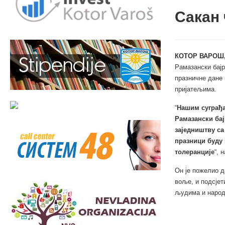
Сакан 
КОТОР ВАРОШ, 
Рамазански бајр
празничне дане 
пријатељима.
“
Нашим суграђа
Рамазански бај
заједништву са
празници буду
толеранције
“, 
Он је пожелио д
воље, и подсјет
људима и народи