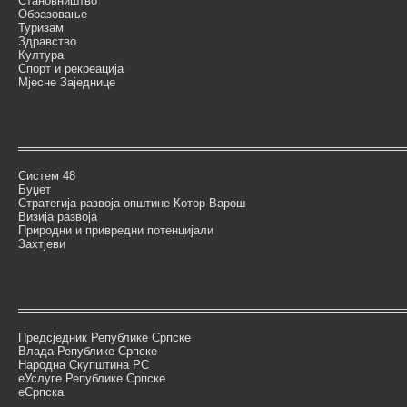
Становништво
Образовање
Туризам
Здравство
Култура
Спорт и рекреација
Мјесне Заједнице
Систем 48
Буџет
Стратегија развоја општине Котор Варош
Визија развоја
Природни и привредни потенцијали
Захтјеви
Предсједник Републике Српске
Влада Републике Српске
Народна Скупштина РС
еУслуге Републике Српске
еСрпска