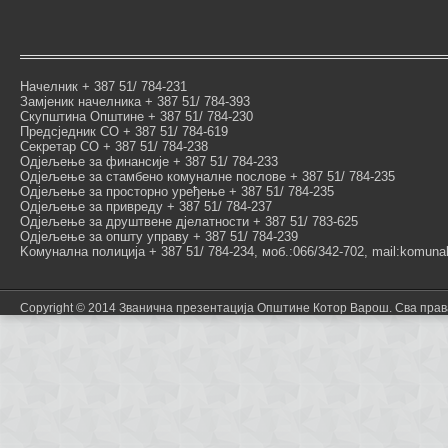
Начелник + 387 51/ 784-231
Замјеник начелника + 387 51/ 784-393
Скупштина Општине + 387 51/ 784-230
Предсједник СО + 387 51/ 784-619
Секретар СО + 387 51/ 784-238
Одјељење за финансије + 387 51/ 784-233
Одјељење за стамбено комуналне послове + 387 51/ 784-235
Одјељење за просторно уређење + 387 51/ 784-235
Одјељење за привреду + 387 51/ 784-237
Одјељење за друштвене дјелатности + 387 51/ 783-625
Одјељење за општу управу + 387 51/ 784-239
Kомунална полиција + 387 51/ 784-234, моб.:066/342-702, mail:komunal
Copyright © 2014 Званична презентација Општине Котор Варош. Сва пра