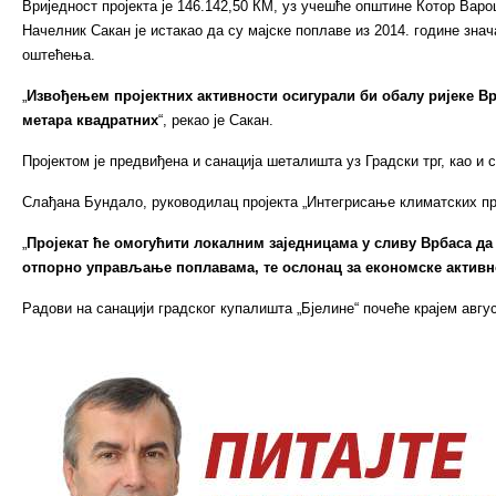
Вриједност пројекта је 146.142,50 КМ, уз учешће општине Котор Варо
Начелник Сакан је истакао да су мајске поплаве из 2014. године знач
оштећења.
„
Извођењем пројектних активности осигурали би обалу ријеке Вр
метара квадратних
“, рекао је Сакан.
Пројектом је предвиђена и санација шеталишта уз Градски трг, као 
Слађана Бундало, руководилац пројекта „Интегрисање климатских про
„
Пројекат ће омогућити локалним заједницама у сливу Врбаса да
отпорно управљање поплавама, те ослонац за економске активн
Радови на санацији градског купалишта „Бјелине“ почеће крајем авгус