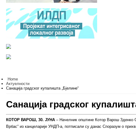
Home
Актуелности
Санација градског купалишта „Бјелине“
Санација градског купалишт
КОТОР ВАРОШ, 30. ЈУНА
– Начелник општине Котор Варош Зденко С
Врбас“ из канцеларије УНДП-а, потписали су данас Споразум о прихв