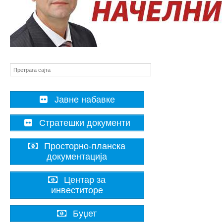
Јавне набавке
Стратешки документи
Просторно-планска
документација
Центар за
инвеститоре
Буџет