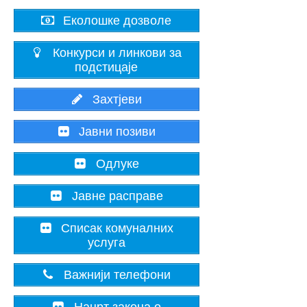
Еколошке дозволе
Конкурси и линкови за
подстицаје
Захтјеви
Јавни позиви
Одлуке
Јавне расправе
Списак комуналних
услуга
Важнији телефони
Нацрт закона о