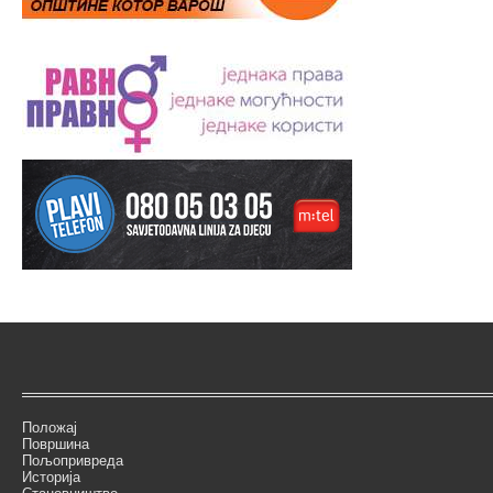
Положај
Површина
Пољопривреда
Историја