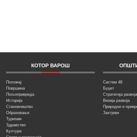
КОТОР ВАРОШ
ОПШТИ
Положај
Систем 48
Површина
Буџет
Пољопривреда
Стратегија разво
Историја
Визија развоја
Становништво
Природни и привр
Образовање
Захтјеви
Туризам
Здравство
Култура