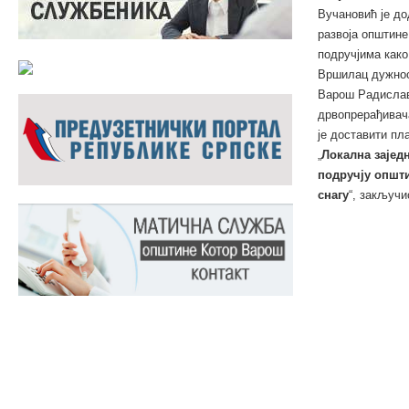
Вучановић је до
развоја општине
подручјима како
Вршилац дужнос
Варош Радислав
дрвопрерађивач
је доставити пла
„
Локална зајед
подручју општи
снагу
“, закључи