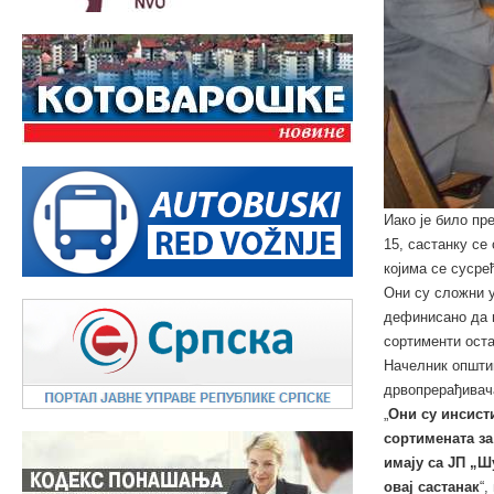
Иако је било пр
15, састанку се
којима се сусре
Они су сложни у
дефинисано да п
сортименти оста
Начелник општи
дрвопрерађивача
„
Они су инсист
сортимената за
имају са ЈП „Ш
овај састанак
“,