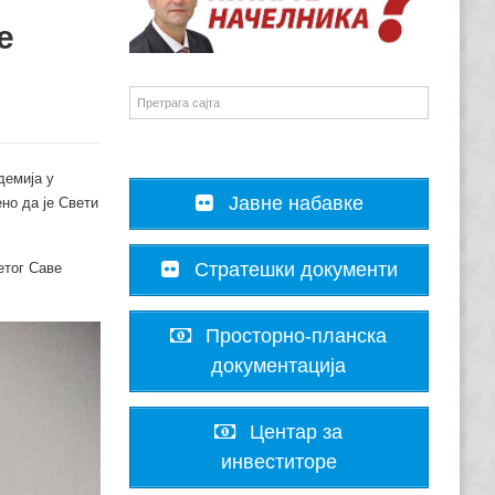
е
демија у
Јавне набавке
ено да је Свети
Стратешки документи
етог Саве
Просторно-планска
документација
Центар за
инвеститоре