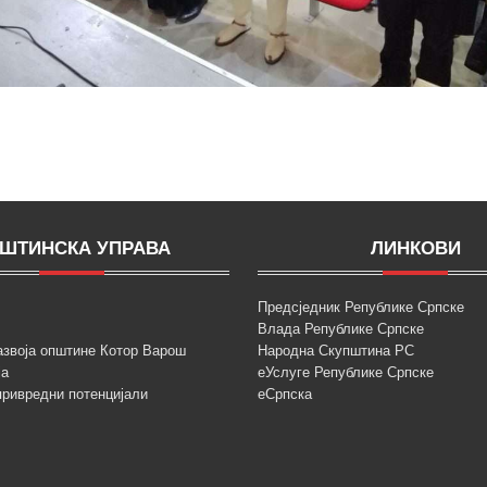
ШТИНСКА УПРАВА
ЛИНКОВИ
Предсједник Републике Српске
Влада Републике Српске
азвоја општине Котор Варош
Народна Скупштина РС
ја
еУслуге Републике Српске
привредни потенцијали
еСрпска