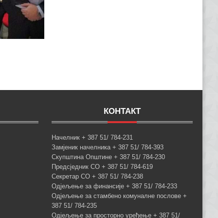
КОНТАКТ
Начелник + 387 51/ 784-231
Замјеник начелника + 387 51/ 784-393
Скупштина Општине + 387 51/ 784-230
Предсједник СО + 387 51/ 784-619
Секретар СО + 387 51/ 784-238
Одјељење за финансије + 387 51/ 784-233
Одјељење за стамбено комуналне послове +
387 51/ 784-235
Одјељење за просторно уређење + 387 51/