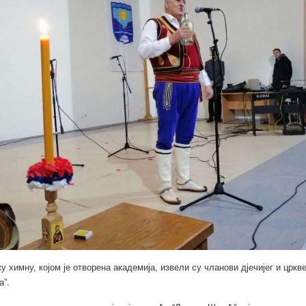
у химну, којом је отворена академија, извели су чланови дјечијег и цркв
а”.