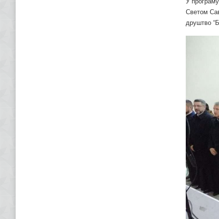
У програму
Светом Сав
друштво “Б