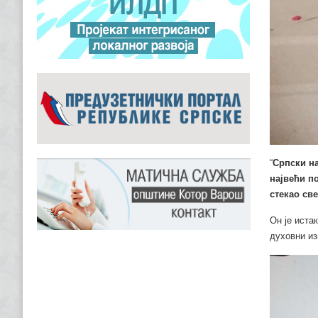
“
Српски на
највећи по
стекао све
Он је иста
духовни из