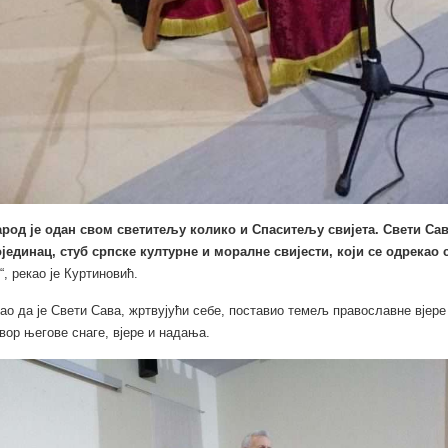
род је одан свом светитељу колико и Спаситељу свијета. Свети Сав
јединац, стуб српске културне и моралне свијести, који се одрекао 
“, рекао је Куртиновић.
као да је Свети Сава, жртвујући себе, поставио темељ православне вјере
вор његове снаге, вјере и надања.