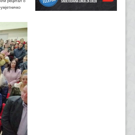
или рецитал о
-умјетничко