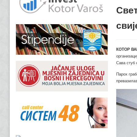
Свет
свиј
КОТОР ВА
организациј
Сава стуб 
Парох граб
превазилаз