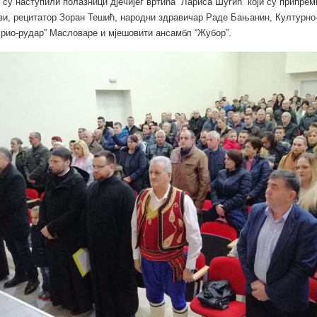
 су наступили полазници дјечијег вртића “Лариса Шугић” који су припрем
и, рецитатор Зоран Тешић, народни здравичар Раде Бањанин, Културно
рио-рудар” Масловаре и мјешовити ансамбл “Жубор”.