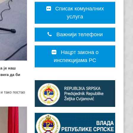
Списак комуналних
услуга
Важнији телефони
Нацрт закона о
инспекцијама РС
а је наш
свега да би
 и тако постао