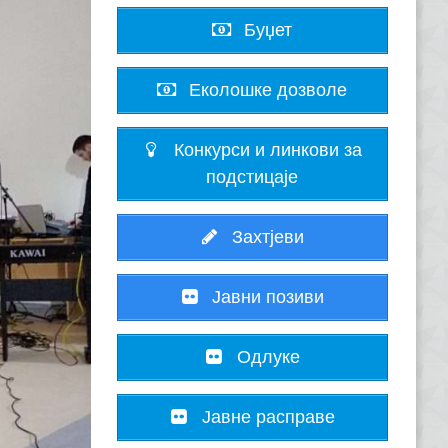
Буџет
Еколошке дозволе
Конкурси и линкови за
подстицаје
Захтјеви
Јавни позиви
Одлуке
Јавне расправе