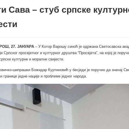
и Сава – стуб српске културн
ести
РОШ, 27. ЈАНУАРА
– У Котор Варошу синоћ је одржана Светосавска ака
и Српског просвјетног и културног друштва “Просвјета”, на којој је поруч
српске културне и моралне свијести.
овичко-шипрашки Божидар Куртиновић у бесједи је поручио да значај Св
и границе једне нације и проблеме једног народа.