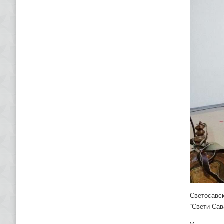
Светосавск
“Свети Сав