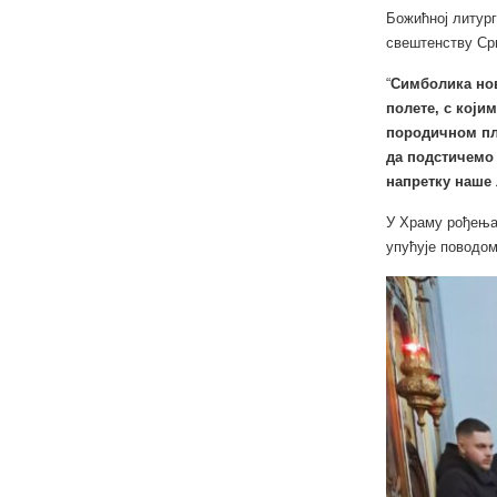
Божићној литург
свештенству Срп
“
Симболика нов
полете, с који
породичном пл
да подстичемо
напретку наше 
У Храму рођења
упућује поводом