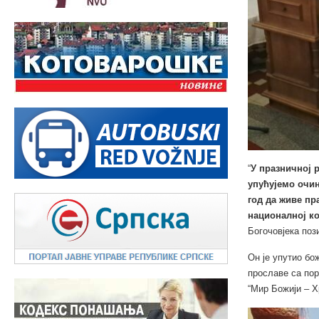
“
У празничној 
упућујемо очин
год да живе пр
националној к
Богочовјека поз
Он је упутио б
прославе са по
“Мир Божији – Х