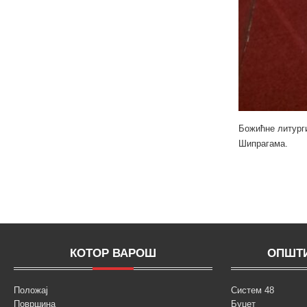
Божићне литург
Шипрагама.
КОТОР ВАРОШ
ОПШТИ
Положај
Систем 48
Површина
Буџет