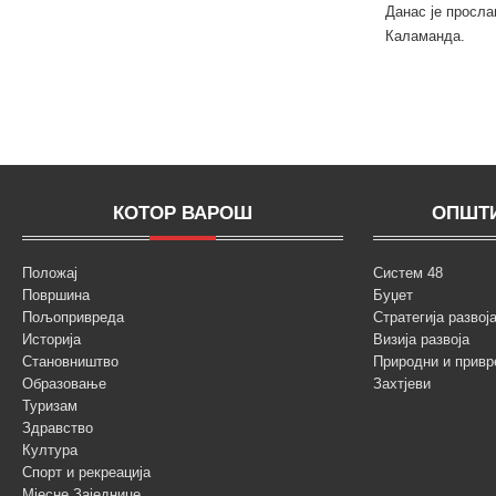
Данас је просла
Каламанда.
КОТОР ВАРОШ
ОПШТИ
Положај
Систем 48
Површина
Буџет
Пољопривреда
Стратегија разво
Историја
Визија развоја
Становништво
Природни и привр
Образовање
Захтјеви
Туризам
Здравство
Култура
Спорт и рекреација
Мјесне Заједнице