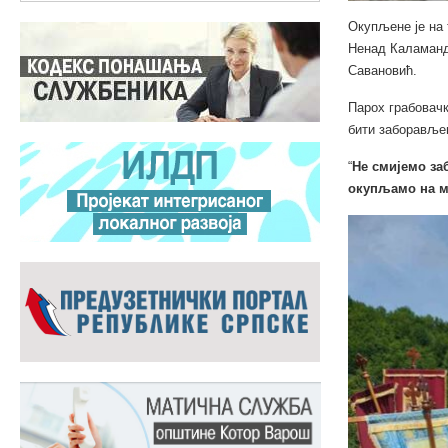
Окупљене је на 
Ненад Каламанд
Савановић.
Парох грабовачк
бити заборавље
“
Не смијемо за
окупљамо на м