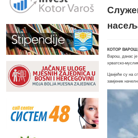
Служен
насељ
КОТОР ВАРОШ,
Варош, данас је
хрватско-мусли
Цвијеће су на с
замјеник начел