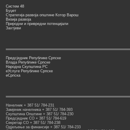
Систем 48
Буџет
Стратегија развоја општине Котор Варош
Визија развоја
Природни и привредни потенцијали
Захтјеви
Предсједник Републике Српске
Влада Републике Српске
Народна Скупштина РС
еУслуге Републике Српске
еСрпска
Начелник + 387 51/ 784-231
Замјеник начелника + 387 51/ 784-393
Скупштина Општине + 387 51/ 784-230
Предсједник СО + 387 51/ 784-619
Секретар СО + 387 51/ 784-238
Одјељење за финансије + 387 51/ 784-233