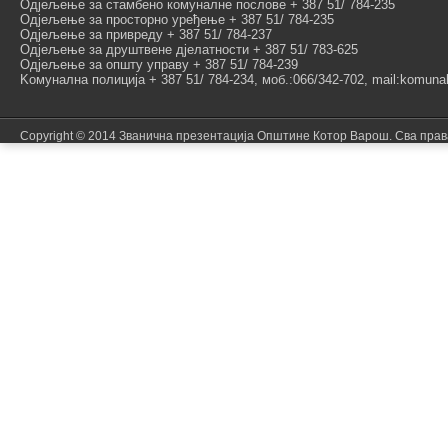
Одјељење за стамбено комуналне послове + 387 51/ 784-235
Одјељење за просторно уређење + 387 51/ 784-235
Одјељење за привреду + 387 51/ 784-237
Одјељење за друштвене дјелатности + 387 51/ 783-625
Одјељење за општу управу + 387 51/ 784-239
Kомунална полиција + 387 51/ 784-234, моб.:066/342-702, mail:komunal
Copyright © 2014 Званична презентација Општине Котор Варош. Сва пра