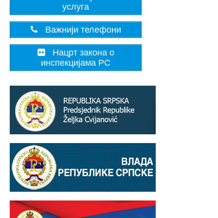
услуга
Важнији телефони
Нацрт закона о
инспекцијама РС