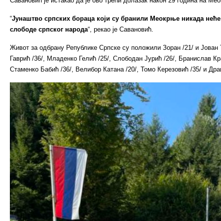
Савановић је истакао да је ово трећи долазак након 29 година на Ме
“
Јунаштво српских бораца који су бранили Меокрње никада неће
слободе српског народа
“, рекао је Савановић.
Живот за одбрану Републике Српске су положили Зоран /21/ и Јован 
Гаврић /36/, Младенко Гелић /25/, Слободан Јурић /26/, Бранислав Кра
Стаменко Бабић /36/, Велибор Катана /20/, Томо Керезовић /35/ и Дра