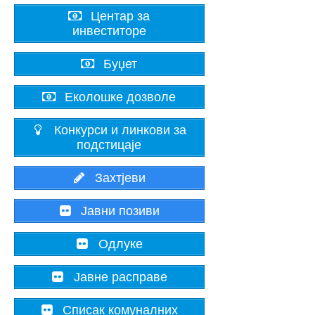
Центар за
инвеститоре
Буџет
Еколошке дозволе
Конкурси и линкови за
подстицаје
Захтјеви
Јавни позиви
Одлуке
Јавне расправе
Списак комуналних