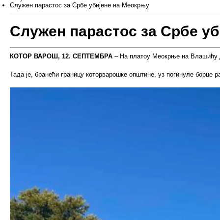
Служен парастос за Србе убијене на Меокрњу
Служен парастос за Србе у
КОТОР ВАРОШ, 12. СЕПТЕМБРА
– На платоу Меокрње на Влашићу да
Тада је, бранећи границу которварошке општине, уз погинуле борце р