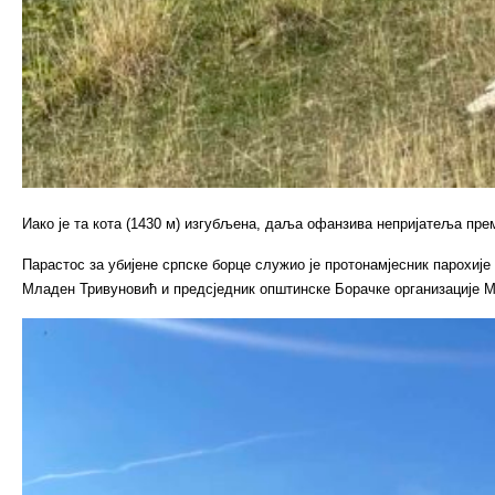
Иако је та кота (1430 м) изгубљена, даља офанзива непријатеља прем
Парастос за убијене српске борце служио је протонамјесник парохи
Младен Тривуновић и предсједник општинске Борачке организације 