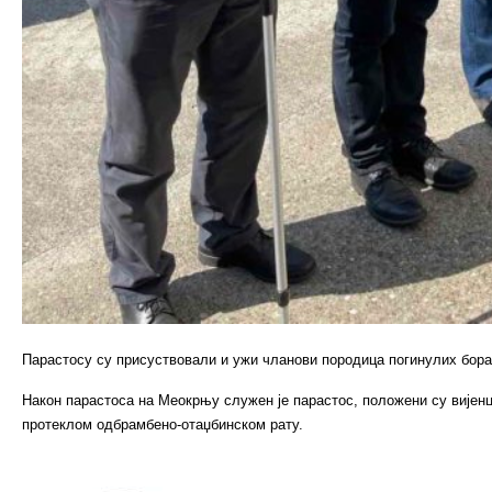
Парастосу су присуствовали и ужи чланови породица погинулих борац
Након парастоса на Меокрњу служен је парастос, положени су вијенц
протеклом одбрамбено-отаџбинском рату.