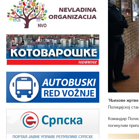
“
Њихове жртве 
Полицијској ста
Командир Полици
погинулим прип