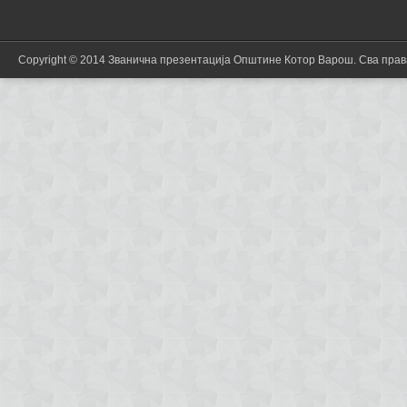
Copyright © 2014 Званична презентација Општине Котор Варош. Сва пра