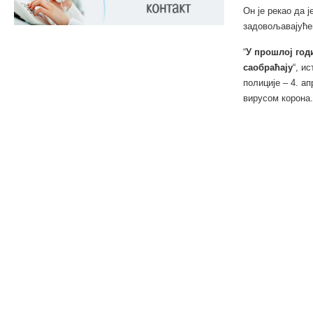
Он је рекао да 
задовољавајуће
“
У прошлој год
саобраћају
“, и
полиције – 4. а
вирусом корона.