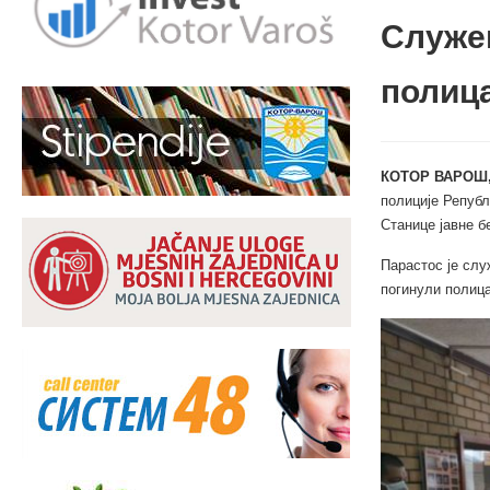
Служе
полиц
КОТОР ВАРОШ,
полиције Репуб
Станице јавне б
Парастос је слу
погинули полица