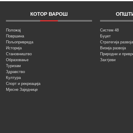
КОТОР ВАРОШ
ОПШТИ
Положај
Систем 48
Површина
Буџет
Пољопривреда
Стратегија разво
Историја
Визија развоја
Становништво
Природни и привр
Образовање
Захтјеви
Туризам
Здравство
Култура
Спорт и рекреација
Мјесне Заједнице