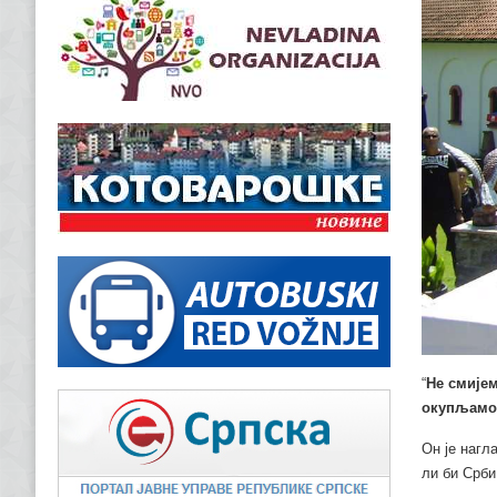
“
Не смијем
окупљамо 
Он је нагл
ли би Срби