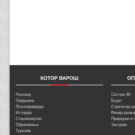
КОТОР ВАРОШ
ОП
Положај
Систем 48
Површина
Буџет
Пољопривреда
Стратегија р
Историја
Визија разво
Становништво
Природни и 
Образовање
Захтјеви
Туризам