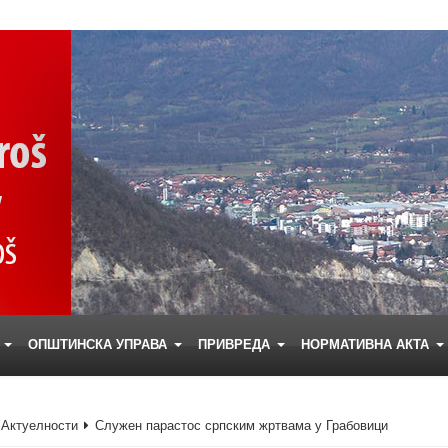
Е
ОПШТИНСКА УПРАВА
ПРИВРЕДА
НОРМАТИВНА АКТА
Актуелности
Служен парастос српским жртвама у Грабовици