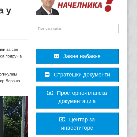
а у
мен за све
Јавне набавке
са подручја
Стратешки документи
погинулим
тор Вароша
Просторно-планска
документација
Центар за
инвеститоре