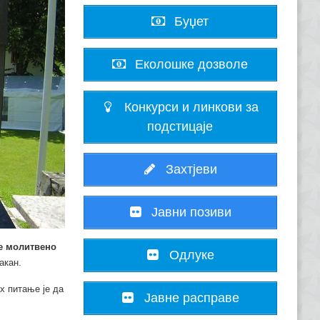
Буџет
Еколошке дозволе
Конкурси и линкови за
подстицаје
Захтјеви
Јавни позиви
се молитвено
Одлуке
Сакан.
их питање је да
Јавне расправе