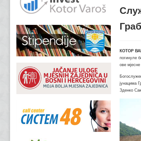
Служ
Гра
КОТОР ВА
погинуле б
ове мјесне
Богослужењ
јунацима Г
Зденко Сак