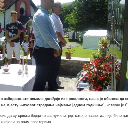
о заборављати немиле догађаје из прошлости, наша је обавеза да 
на мјесту њиховог страдања најмање једном годишње
“, истакао је 
асио да су српски борци то заслужили, јер, како је навео, да није било њ
 живјели на овим просторима.