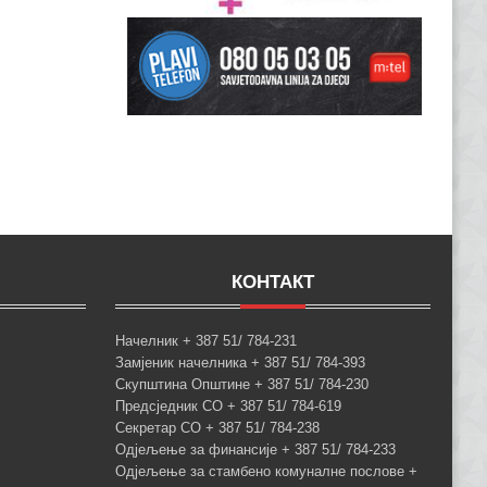
КОНТАКТ
Начелник + 387 51/ 784-231
Замјеник начелника + 387 51/ 784-393
Скупштина Општине + 387 51/ 784-230
Предсједник СО + 387 51/ 784-619
Секретар СО + 387 51/ 784-238
Одјељење за финансије + 387 51/ 784-233
Одјељење за стамбено комуналне послове +