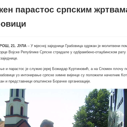
ен парастос српским жртвам
бовици
РОШ, 21. ЈУЛА
– У мјесној заједници Грабовица одржан је молитвени по
орце Војске Републике Српске страдале у одбрамбено-отаџбинском рату 
 заједнице.
е и парастос је служио јереј Божидар Куртиновић, а на Спомен плочу 
рабовице уз интонирање српске химне вијенце су положили начелник Ко
ан и представници општинске Борачке организације.