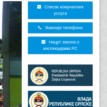
Списак комуналних
услуга
Важнији телефони
Нацрт закона о
инспекцијама РС