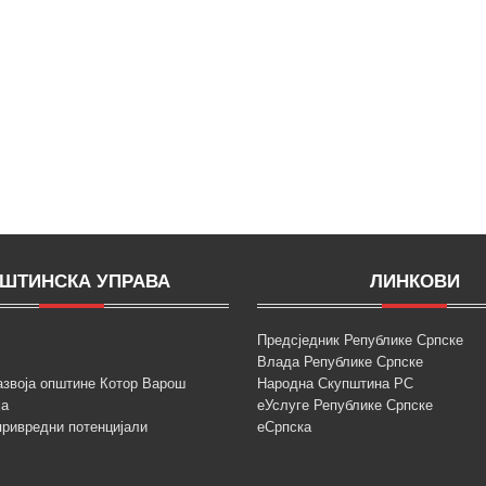
ШТИНСКА УПРАВА
ЛИНКОВИ
Предсједник Републике Српске
Влада Републике Српске
азвоја општине Котор Варош
Народна Скупштина РС
ја
еУслуге Републике Српске
привредни потенцијали
еСрпска