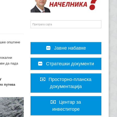
ошке општине
Јавне набавке
локални
Стратешки документи
ави да пада
у
Просторно-планска
их путева
документација
Центар за
инвеститоре