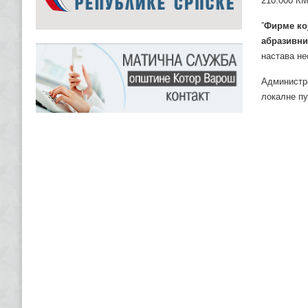
210.000 КМ
”
Фирме кој
абразивни
настава не
Администр
локалне пу