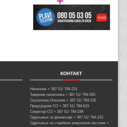
КОНТАКТ
Начелник + 387 51/ 784-231
Замјеник начелника + 387 51/ 784-393
Скупштина Општине + 387 51/ 784-230
Предсједник СО + 387 51/ 784-619
Секретар СО + 387 51/ 784-238
Одјељење за финансије + 387 51/ 784-233
Одјељење за стамбено комуналне послове +