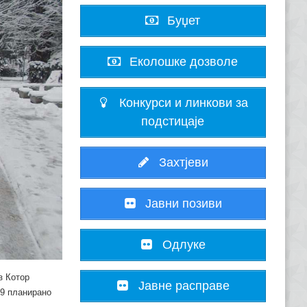
Буџет
Еколошке дозволе
Конкурси и линкови за
подстицаје
Захтјеви
Јавни позиви
Одлуке
з Котор
Јавне расправе
19 планирано