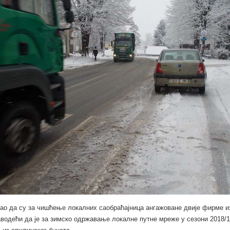
као да су за чишћење локалних саобраћајница ангажоване двије фирме и
водећи да је за зимско одржавање локалне путне мреже у сезони 2018/