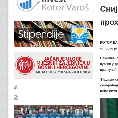
Сниј
про
КОТОР ВА
успорио је
Начелник о
путеви у д
приступиће
“
Надамо се
саобраћај
неће бити