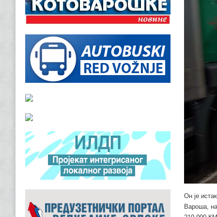
Он је иста
Вароша, на