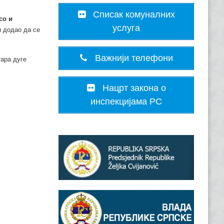
Списак комуналних
со и
услуга
 и додао да се
Важнији телефони
ара дуге
Нацрт закона о
инспекцијама РС