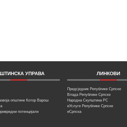
ШТИНСКА УПРАВА
ЛИНКОВИ
Предсједник Републике Српске
Влада Републике Српске
азвоја општине Котор Варош
Народна Скупштина РС
ја
еУслуге Републике Српске
привредни потенцијали
еСрпска