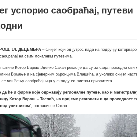
ег успорио саобраћај, путеви
ходни
РОШ, 14. ДЕЦЕМБРА
– Снијег који од јутрос пада на подручју которвар
 саобраћај на свим локалним путевима.
пштине Котор Варош Зденко Сакан рекао је да су за сада проходни сви 
олини Врбање и на сјеверним обронцима Влашића, а уколико снијег наст
 се чишћењу саобраћајница у складу са листом приоритета.
 да ће и фирме које одржавају регионалне путеве, као и магистралн
ницу Котор Варош – Теслић, на вријеме реаговати и да проходност т
 под упитником
”, нагласио је Сакан.