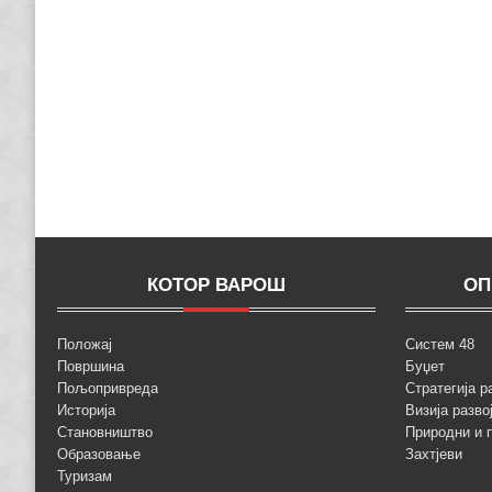
КОТОР ВАРОШ
ОП
Положај
Систем 48
Површина
Буџет
Пољопривреда
Стратегија р
Историја
Визија разво
Становништво
Природни и 
Образовање
Захтјеви
Туризам