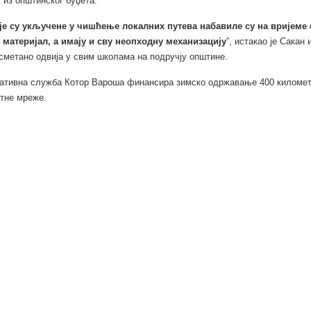
 из општинског буџета.
е су укључене у чишћење локалних путева набавиле су на вријеме 
 материјал, а имају и сву неопходну механизацију
”, истакао је Сакан
сметано одвија у свим школама на подручју општине.
ативна служба Котор Вароша финансира зимско одржавање 400 километ
тне мреже.