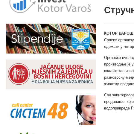
Струч
КОТОР ВАРОШ,
Српске организу
одржати у четвр
Органско пчелар
производње је у
квалитетан изво
разноврсну мед
животну средин
Сви заинтересо
предавање, кој
водопривреде Р