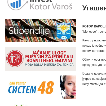
Угаше
КОТОР ВАРОШ,
“Моноусо” , реч
Како су појасни
пожар је избио у
већом ватрогасн
Објекти овог пр
принуђена да го
Вода је дошла и
јутрос на своји
нису могли да с