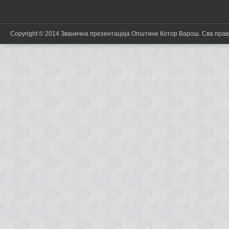
Copyright © 2014 Званична презентација Општине Котор Варош. Сва пра