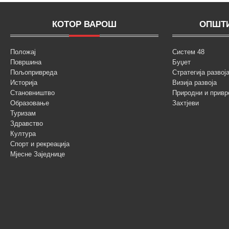
КОТОР ВАРОШ
ОПШТИ
Положај
Систем 48
Површина
Буџет
Пољопривреда
Стратегија разво
Историја
Визија развоја
Становништво
Природни и привр
Образовање
Захтјеви
Туризам
Здравство
Култура
Спорт и рекреација
Мјесне Заједнице