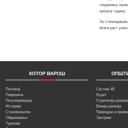
газдовању шумам
прошлу годину.
За стипендирање
благи раст упис
КОТОР ВАРОШ
ОПШТИ
Положај
Систем 48
Површина
Буџет
Пољопривреда
Стратегија разво
Историја
Визија развоја
Становништво
Природни и привр
Образовање
Захтјеви
Туризам