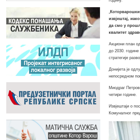
годину.
„
Которварошки 
извјештај, иа
да смо у прошл
квалитет здрав
Акциони план о
до 2030. године
стратегије разв
Донијета је одл
непосредном пог
Миодраг Петрови
четири године.
Извјештаји о по
Комуналног пред