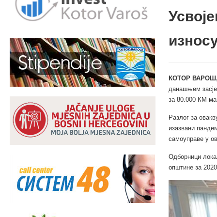
Усвоје
износу
КОТОР ВАРОШ,
данашњем засјед
за 80.000 КМ ма
Разлог за овакв
изазвани пандем
самоуправе у ов
Одборници лока
општине за 2020