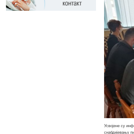
Усвојене су инф
снабдијевању п