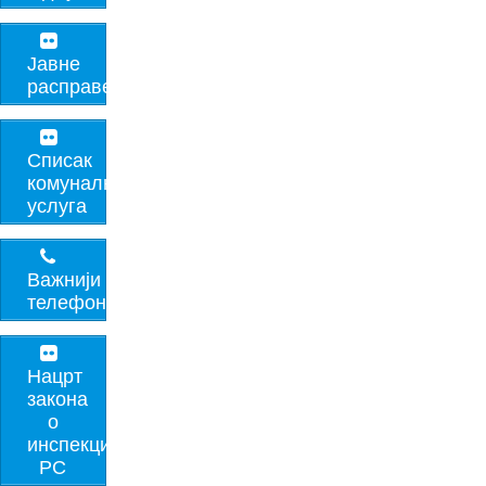
Јавне
расправе
Списак
комуналних
услуга
Важнији
телефони
Нацрт
закона
о
инспекцијама
РС