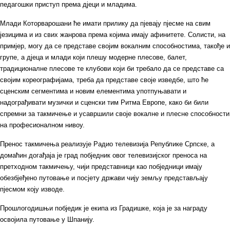
педагошки приступ према дјеци и младима.
Млади Которварошани ће имати прилику да пјевају пјесме на свим
језицима и из свих жанрова према којима имају афинитете. Солисти, на
примјер, могу да се представе својим вокалним способностима, такође и
групе, а дјеца и млади који плешу модерне плесове, балет,
традиционалне плесове те клубови који би требало да се представе са
својим кореографијама, треба да представе своје изведбе, што ће
сценским сегментима и новим елементима употпуњавати и
надограђивати музички и сценски тим Ритма Европе, како би били
спремни за такмичење и усавршили своје вокалне и плесне способности
на професионалном нивоу.
Пренос такмичења реализује Радио телевизија Републике Српске, а
домаћин догађаја је град побједник овог телевизијског преноса на
претходном такмичењу, чији представници као побједници имају
обезбјеђено путовање и посјету држави чију земљу представљају
пјесмом коју изводе.
Прошлогодишњи побједик је екипа из Градишке, која је за награду
освојила путовање у Шпанију.