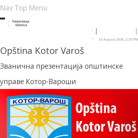
Nav Top Menu
ћирилица
latinica
10 August 2026, 1:19 PM
Opština Kotor Varoš
Званична презентација општинске
управе Котор-Вароши