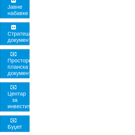
Јавне
набавке
Стратешки
документи
Просторно-
планска
документација
Центар
за
инвеститоре
Буџет