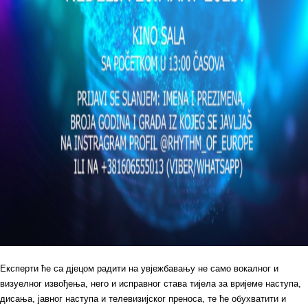
Експерти ће са дјецом радити на увјежбавању не само вокалног и
визуелног извођења, него и исправног става тијела за вријеме наступа,
дисања, јавног наступа и телевизијског преноса, те ће обухватити и