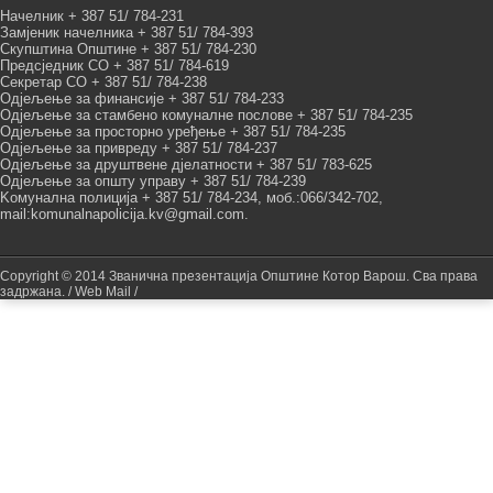
Начелник + 387 51/ 784-231
Замјеник начелника + 387 51/ 784-393
Скупштина Општине + 387 51/ 784-230
Предсједник СО + 387 51/ 784-619
Секретар СО + 387 51/ 784-238
Одјељење за финансије + 387 51/ 784-233
Одјељење за стамбено комуналне послове + 387 51/ 784-235
Одјељење за просторно уређење + 387 51/ 784-235
Одјељење за привреду + 387 51/ 784-237
Одјељење за друштвене дјелатности + 387 51/ 783-625
Одјељење за општу управу + 387 51/ 784-239
Kомунална полиција + 387 51/ 784-234, моб.:066/342-702,
mail:komunalnapolicija.kv@gmail.com.
Copyright © 2014 Званична презентација Општине Котор Варош. Сва права
задржана.
/ Web Mail /