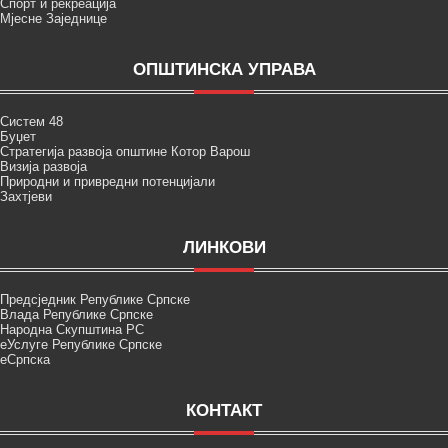
Спорт и рекреација
Мјесне Заједнице
ОПШТИНСКА УПРАВА
Систем 48
Буџет
Стратегија развоја општине Котор Варош
Визија развоја
Природни и привредни потенцијали
Захтјеви
ЛИНКОВИ
Предсједник Републике Српске
Влада Републике Српске
Народна Скупштина РС
еУслуге Републике Српске
еСрпска
КОНТАКТ