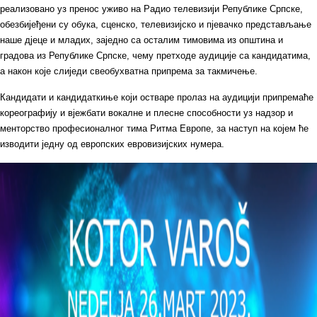
реализовано уз пренос уживо на Радио телевизији Републике Српске,
обезбијеђени су обука, сценско, телевизијско и пјевачко представљање
наше дјеце и младих, заједно са осталим тимовима из општина и
градова из Републике Српске, чему претходе аудиције са кандидатима,
а након које слиједи свеобухватна припрема за такмичење.
Кандидати и кандидаткиње који остваре пролаз на аудицији припремаће
кореографију и вјежбати вокалне и плесне способности уз надзор и
менторство професионалног тима Ритма Европе, за наступ на којем ће
изводити једну од европских евровизијских нумера.