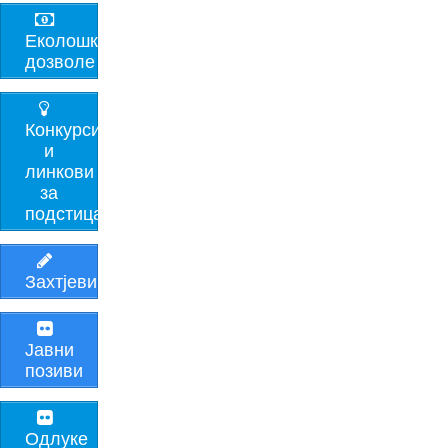
Еколошке
дозволе
Конкурси
и
линкови
за
подстицаје
Захтјеви
Јавни
позиви
Одлуке