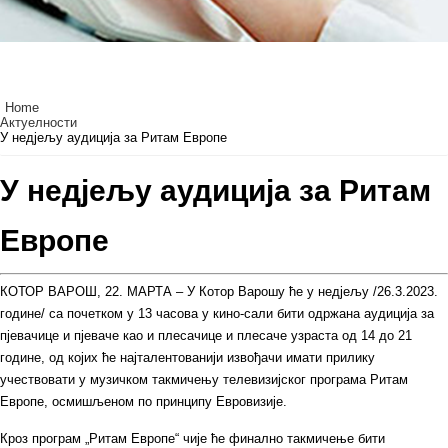
Home
Актуелности
У недјељу аудиција за Ритам Европе
У недјељу аудиција за Ритам
Европе
КОТОР ВАРОШ, 22. МАРТА – У Котор Варошу ће у недјељу /26.3.2023.
године/ са почетком у 13 часова у кино-сали бити одржана аудиција за
пјевачице и пјеваче као и плесачице и плесаче узраста од 14 до 21
године, од којих ће најталентованији извођачи имати прилику
учествовати у музичком такмичењу телевизијског програма Ритам
Европе, осмишљеном по принципу Евровизије.
Кроз програм „Ритам Европе“ чије ће финално такмичење бити