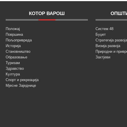
КОТОР ВАРОШ
ОПШТИ
Положај
Систем 48
Површина
Буџет
Пољопривреда
Стратегија разво
Историја
Визија развоја
Становништво
Природни и привр
Образовање
Захтјеви
Туризам
Здравство
Култура
Спорт и рекреација
Мјесне Заједнице