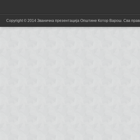
Copyright © 2014 Званична презентација Општине Котор Варош. Сва пра