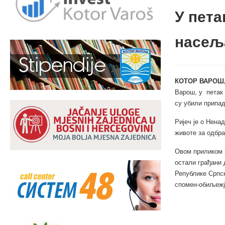
У пета
насељ
КОТОР ВАРОШ,
Варош, у петак 
су убили припа
Ријеч је о Нена
животе за одбра
Овом приликом п
остали грађани 
Републике Српск
спомен-обиљежј