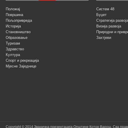
Положај
Систем 48
Површина
Буџет
Пољопривреда
Стратегија разво
Историја
Визија развоја
Становништво
Природни и привр
Образовање
Захтјеви
Туризам
Здравство
Култура
Спорт и рекреација
Мјесне Заједнице
Copyright © 2014 Званична презентација Општине Котор Варош. Сва пра