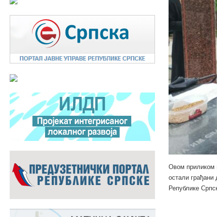
Овом приликом п
остали грађани 
Републике Српск