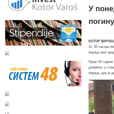
У поне
погин
КОТОР ВАРОШ,
11. 00 часова б
бораца овог кра
Прије 33 године
допринос у ства
бораца, док је 