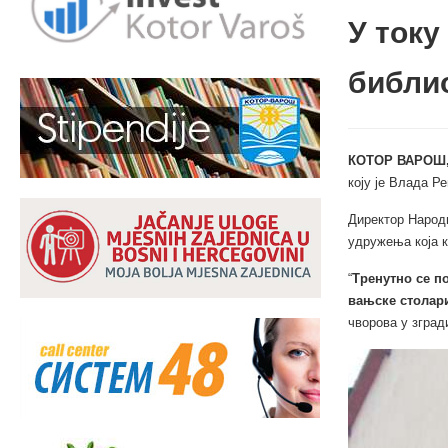
У току
библи
КОТОР ВАРОШ,
коју је Влада Р
Директор Народн
удружења која к
“
Тренутно се п
вањске столар
чворова у зград