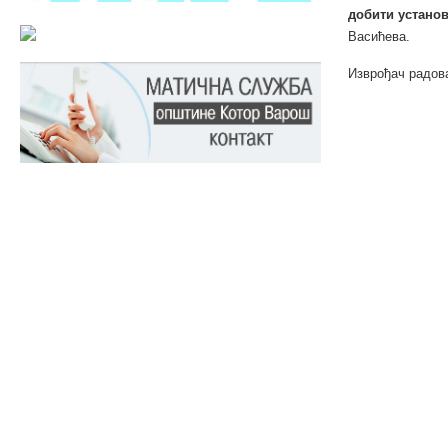
добити установ
Васићева.
Изврођач радова 