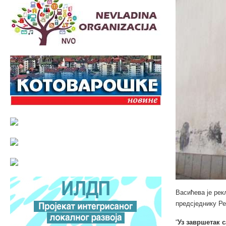
Васићева је рек
предсједнику Р
“
Уз завршетак с