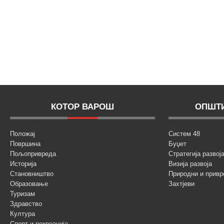
КОТОР ВАРОШ
ОПШТИ
Положај
Систем 48
Површина
Буџет
Пољопривреда
Стратегија разво
Историја
Визија развоја
Становништво
Природни и привр
Образовање
Захтјеви
Туризам
Здравство
Култура
Спорт и рекреација