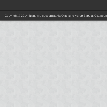
Copyright © 2014 Званична презентација Општине Котор Варош. Сва пра