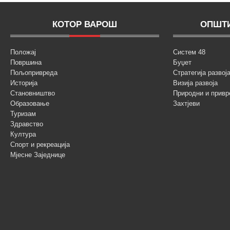
КОТОР ВАРОШ
ОПШТИ
Положај
Систем 48
Површина
Буџет
Пољопривреда
Стратегија разво
Историја
Визија развоја
Становништво
Природни и привр
Образовање
Захтјеви
Туризам
Здравство
Култура
Спорт и рекреација
Мјесне Заједнице