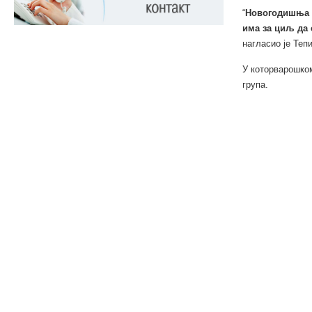
“
Новогодишња п
има за циљ да 
нагласио је Тепи
У которварошком
група.