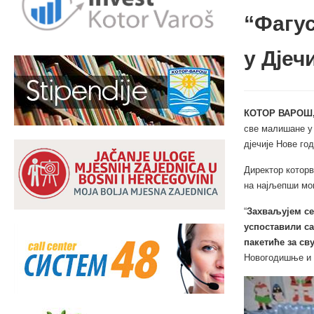
“Фагу
у Дјеч
КОТОР ВАРОШ,
све малишане у 
дјечије Нове год
Директор которв
на најљепши мо
“
Захваљујем се
успоставили са
пакетиће за св
Новогодишње и 