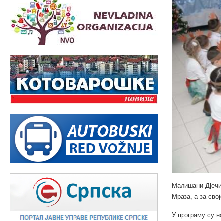
Малишани Дјечиј
Мраза, а за сво
У програму су н