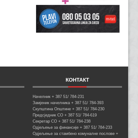
КОНТАКТ
Начелник + 387 51/ 784-231
Замјеник начелника + 387 51/ 784-393
Скупштина Општине + 387 51/ 784-230
Предсједник СО + 387 51/ 784-619
Секретар СО + 387 51/ 784-238
Одјељење за финансије + 387 51/ 784-233
Одјељење за стамбено комуналне послове +