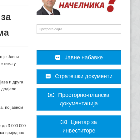
 за
ма
 је Јавни
Јавне набавке
ектима у
Стратешки документи
јава и друга
 додјеле
Просторно-планска
документација
а, по јавном
Центар за
 до 3.000.000
инвеститоре
ка вриједност