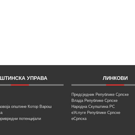
ШТИНСКА УПРАВА
ЛИНКОВИ
Предсједник Републике Српске
Влада Републике Српске
азвоја општине Котор Варош
Народна Скупштина РС
ја
еУслуге Републике Српске
привредни потенцијали
еСрпска