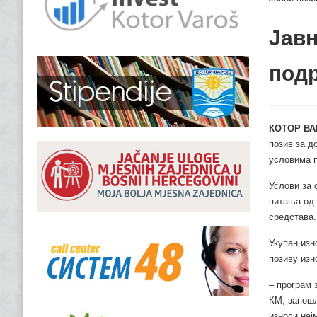
Јавн
подр
КОТОР ВА
позив за д
условима п
Услови за 
питања од 
средстава.
Укупан изн
позиву изн
‒ програм 
КМ, запошљ
износи нај