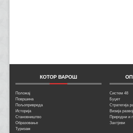
КОТОР ВАРОШ
ОП
Положај
Систем 48
Површина
Буџет
Пољопривреда
Стратегија р
Историја
Визија разво
Становништво
Природни и 
Образовање
Захтјеви
Туризам