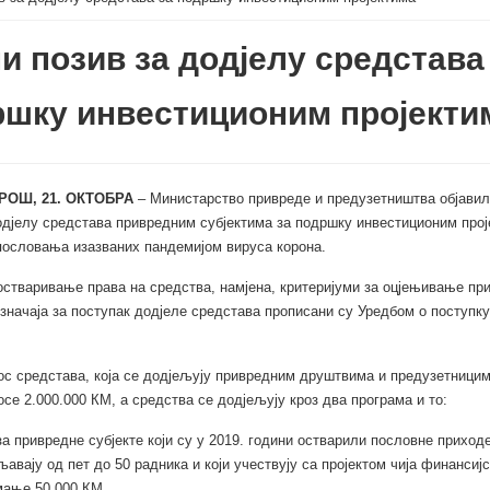
и позив за додјелу средстава
шку инвестиционим пројекти
РОШ, 21. ОКТОБРА
– Министарство привреде и предузетништва објавило
одјелу средстава привредним субјектима за подршку инвестиционим прој
ословања изазваних пандемијом вируса корона.
остваривање права на средства, намјена, критеријуми за оцјењивање при
значаја за поступак додјеле средстава прописани су Уредбом о поступку
ос средстава, која се додјељују привредним друштвима и предузетницим
осе 2.000.000 КМ, а средства се додјељују кроз два програма и то:
за привредне субјекте који су у 2019. години остварили пословне приходе
авају од пет до 50 радника и који учествују са пројектом чија финансијс
мање 50.000 КМ,