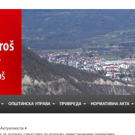
Е
ОПШТИНСКА УПРАВА
ПРИВРЕДА
НОРМАТИВНА АКТА
Актуелности
в за додјелу средстава за подршку инвестиционим пројектима