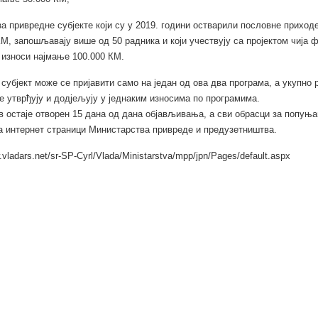
за привредне субјекте који су у 2019. години остварили пословне приход
КМ, запошљавају више од 50 радника и који учествују са пројектом чија 
 износи најмање 100.000 КМ.
субјект може се пријавити само на један од ова два програма, а укупно
е утврђују и додјељују у једнаким износима по програмима.
в остаје отворен 15 дана од дана објављивања, а сви обрасци за попуњ
а интернет страници Министарства привреде и предузетништва.
.vladars.net/sr-SP-Cyrl/Vlada/Ministarstva/mpp/jpn/Pages/default.aspx