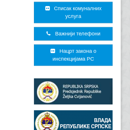
Списак комуналних
услуга
Важнији телефони
Нацрт закона о
инспекцијама РС