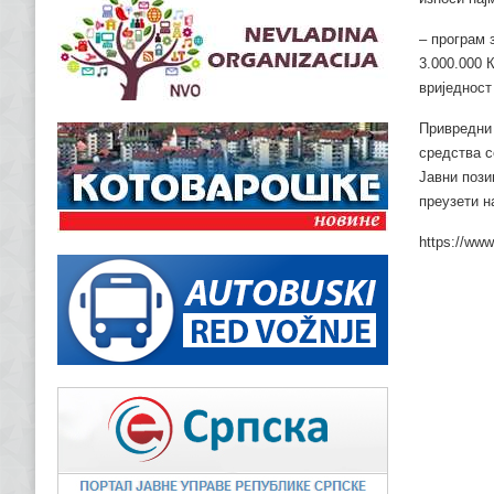
‒ програм 
3.000.000 
вриједност
Привредни 
средства с
Јавни пози
преузети н
https://www