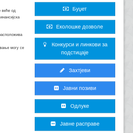
Буџет
е веће од
финансијска
Еколошке дозволе
 расположива
Конкурси и линкови за
авање могу се
подстицаје
Захтјеви
Јавни позиви
Одлуке
Јавне расправе