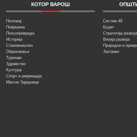
КОТОР ВАРОШ
ОПШТИ
Положај
Систем 48
Површина
Буџет
Пољопривреда
Стратегија разво
Историја
Визија развоја
Становништво
Природни и привр
Образовање
Захтјеви
Туризам
Здравство
Култура
Спорт и рекреација
Мјесне Заједнице