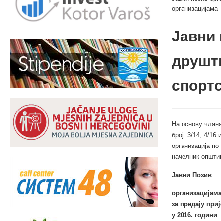
организацијама
Јавни 
друшт
спортс
На основу члан
број: 3/14, 4/1
организација по
начелник општи
Јавни Позив
организацијам
за предају при
у 2016.
години