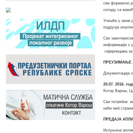
све формално р
складу са важе
Учешће у овом ј
подручја општи
Све заинтересов
информације о у
смјерницама за 
ПРЕУЗИМАЊЕ 
Документација з
20.07.
2016. год
Котор Варош, Ц
Све потребне ин
наћи wеб стран
ПРЕДАЈА АПЛИ
Испуњена аплик