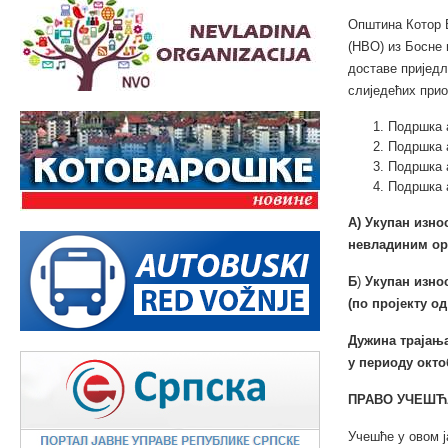
Општина Котор В
(НВО) из Босне 
доставе приједл
слиједећих прио
Подршка 
Подршка 
Подршка 
Подршка а
А) Укупан и
зно
невладиним ор
Б
)
Укупан и
зно
(по пројекту
од
Дужина трајањ
у периоду окто
ПРАВО УЧЕШЋ
Учешће у овом ј