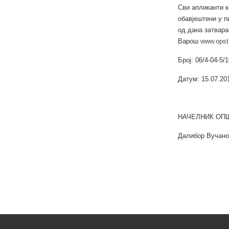
Сви апликанти к
обавјештени у п
од дана затвара
Варош
www.opst
Број: 06/4-04-5/1
Датум: 15.07.20
НАЧЕЛНИК ОП
Далибор Вучано