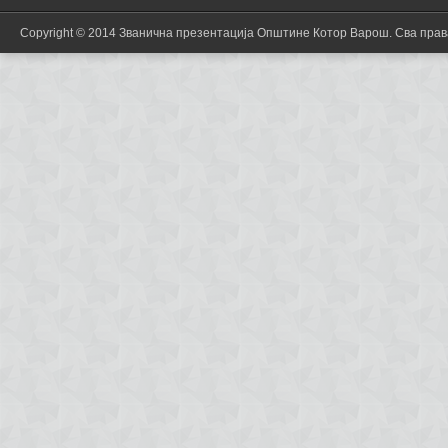
Copyright © 2014 Званична презентација Општине Котор Варош. Сва пра