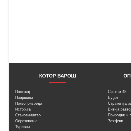
КОТОР ВАРОШ
ОП
Положај
Систем 48
Површина
Буџет
Пољопривреда
Стратегија р
Историја
Визија разво
Становништво
Природни и 
Образовање
Захтјеви
Туризам