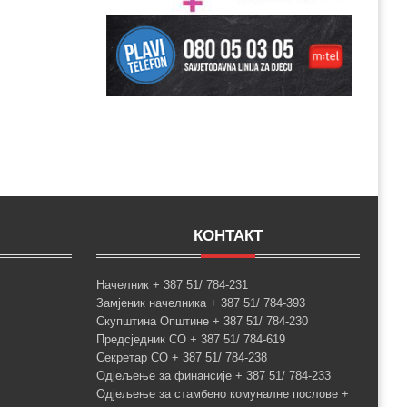
КОНТАКТ
Начелник + 387 51/ 784-231
Замјеник начелника + 387 51/ 784-393
Скупштина Општине + 387 51/ 784-230
Предсједник СО + 387 51/ 784-619
Секретар СО + 387 51/ 784-238
Одјељење за финансије + 387 51/ 784-233
Одјељење за стамбено комуналне послове +