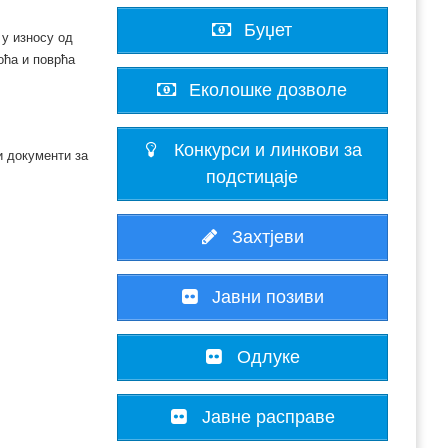
Буџет
у износу од
оћа и поврћа
Еколошке дозволе
Конкурси и линкови за
и документи за
подстицаје
I
Захтјеви
Јавни позиви
Одлуке
Јавне расправе