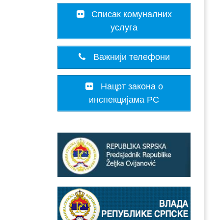
Списак комуналних
услуга
Важнији телефони
Нацрт закона о
инспекцијама РС