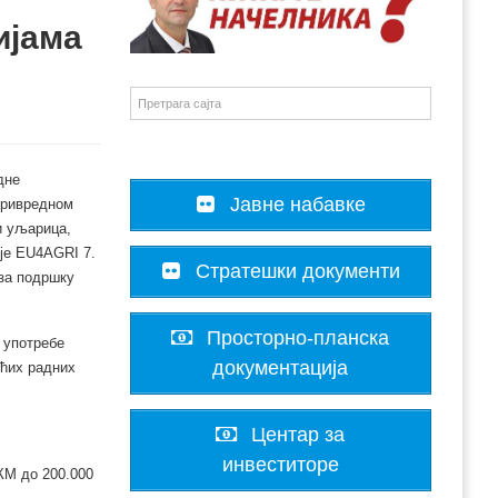
ијама
дне
Јавне набавке
опривредном
и уљарица,
ије EU4AGRI 7.
Стратешки документи
 за подршку
Просторно-планска
 употребе
документација
ећих радних
Центар за
инвеститоре
КМ до 200.000