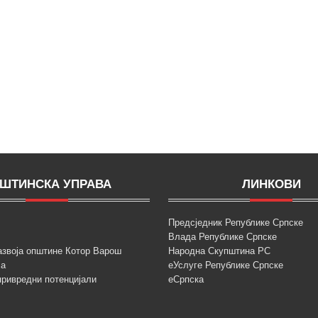
ШТИНСКА УПРАВА
ЛИНКОВИ
Предсједник Републике Српске
Влада Републике Српске
азвоја општине Котор Варош
Народна Скупштина РС
ја
еУслуге Републике Српске
привредни потенцијали
еСрпска