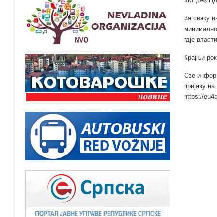
КМ (без ПД
За сваку и
минимално 
гдје власт
Крајњи рок
Све информ
пријаву на
https://eu4a