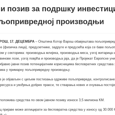
и позив за подршку инвестиц
ољопривредној производњи
РОШ, 17. ДЕЦЕМБРА
– Општина Котор Варош обавјештава пољопривре
е (физичка лица), предузетнике, задруге и предузећа која се баве пољ
м у секторима: производња млијека, производња меса, узгој житарица 
, винове лозе, узгој поврћа и производња јаја, да је Пројекат Европске ун
бјавио јавни позив потенцијалним корисницима бесповратних средстава
јама у примарну пољопривредну производњу.
в је објављен с циљем постизања одрживе пољопривреде, контролисане
ресурса и увођења добрих пракси, те стварања нових и очувања постој
положива средства по овом јавном позиву износе 3,5 милиона КМ.
 пријаве може аплицирати за бесповратна средства у износу од 30.000 