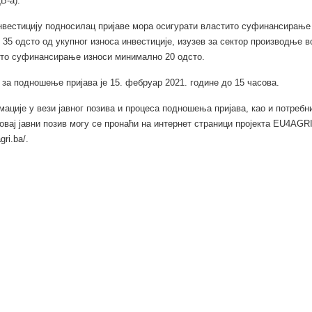
В-а).
нвестицију подносилац пријаве мора осигурати властито суфинансирање 
35 одсто од укупног износа инвестиције, изузев за сектор производње в
ито суфинансирање износи минимално 20 одсто.
 за подношење пријава је 15. фебруар 2021. године до 15 часова.
ације у вези јавног позива и процеса подношења пријава, као и потребн
 овај јавни позив могу се пронаћи на интернет страници пројекта EU4AGR
gri.ba/.