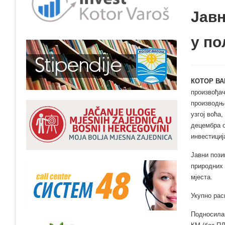
Jавн
у п
КОТОР ВА
произвођач
производњо
узгој воћа
децембра о
инвестици
Јавни пози
природних 
мјеста.
Укупно рас
Подносилац