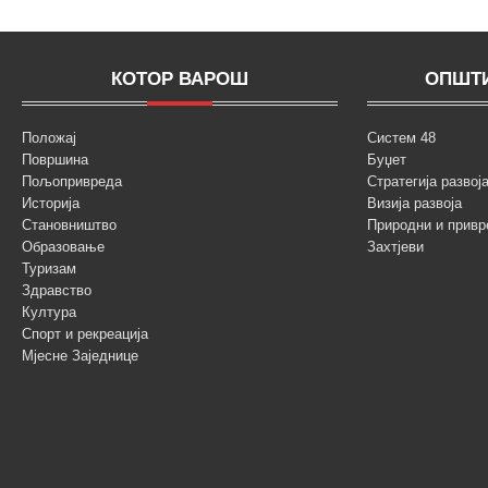
КОТОР ВАРОШ
ОПШТИ
Положај
Систем 48
Површина
Буџет
Пољопривреда
Стратегија разво
Историја
Визија развоја
Становништво
Природни и привр
Образовање
Захтјеви
Туризам
Здравство
Култура
Спорт и рекреација
Мјесне Заједнице