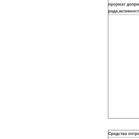
пројекат допри
рада,активност
Средства потре