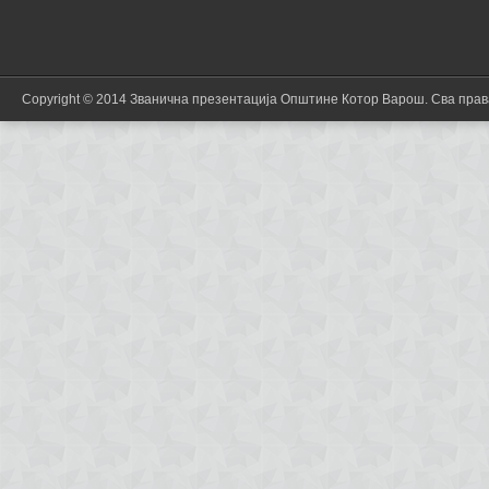
Copyright © 2014 Званична презентација Општине Котор Варош. Сва пра