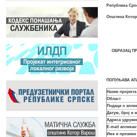
Република Срп
Општина Кото
ОБРАЗАЦ П
ПОПУЊАВА АП
Назив пројекта
Област
Подаци о аплик
Датум, број и 
Адреса удруж
Е-mail апликан
Име и презиме