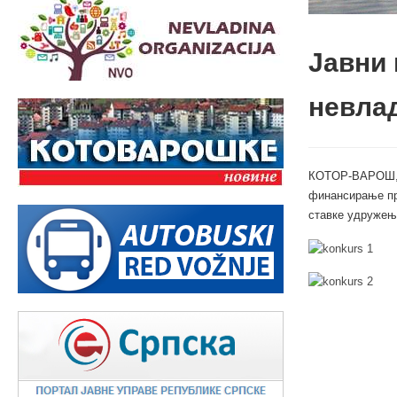
Jaвни 
нeвлaд
КOTOР-ВAРOШ, 1
финaнсирaњe прo
стaвкe удружeњa