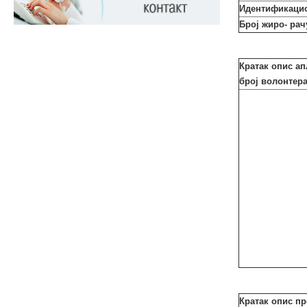
Идентификацио
Број жиро- рач
Кратак опис ап
број волонтера
Кратак опис пр