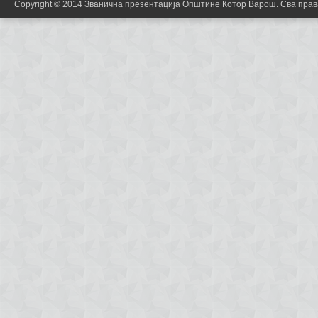
Copyright © 2014 Званична презентација Општине Котор Варош. Сва пра