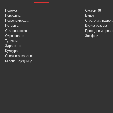
Положај
Систем 48
Површина
Буџет
Пољопривреда
Стратегија разво
Историја
Визија развоја
Становништво
Природни и привр
Образовање
Захтјеви
Туризам
Здравство
Култура
Спорт и рекреација
Мјесне Заједнице