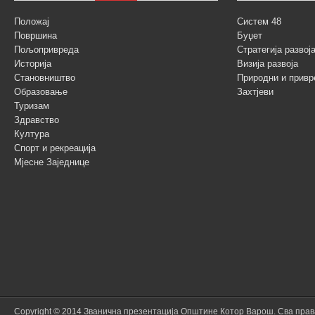
Положај
Систем 48
Површина
Буџет
Пољопривреда
Стратегија разво
Историја
Визија развоја
Становништво
Природни и привр
Образовање
Захтјеви
Туризам
Здравство
Култура
Спорт и рекреација
Мјесне Заједнице
Copyright © 2014 Званична презентација Општине Котор Варош. Сва пра