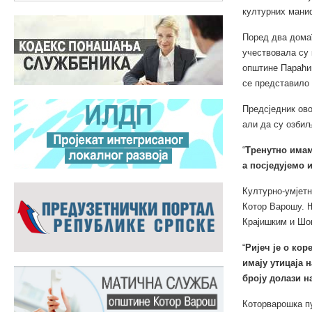
културних мани
Поред два домаћ
учествовала су
општине Параћин
се представило 
Предсједник ово
али да су озби
“
Тренутно имам
а посједујемо 
Културно-умјетн
Котор Варошу. Њ
Крајишким и Шо
“
Ријеч је о кор
имају утицаја 
броју долази 
Которварошка пу