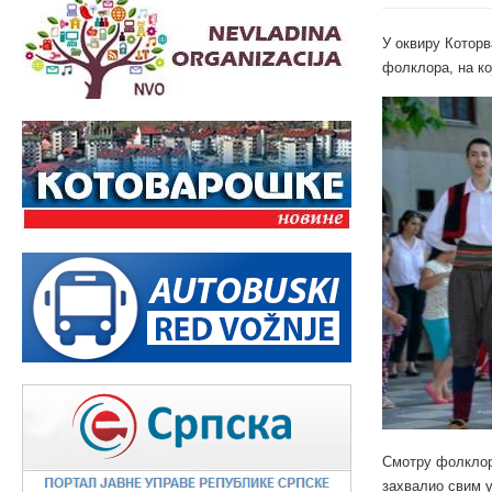
У оквиру Которв
фолклора, на ко
Смотру фолклора
захвалио свим у