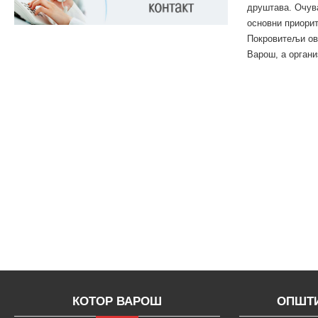
друштава. Очува
основни приори
Покровитељи ов
Варош, а органи
КОТОР ВАРОШ
ОПШТИ