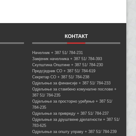
КОНТАКТ
Начелник + 387 51/ 784-231
Замјеник начелника + 387 51/ 784-393
Скупштина Општине + 387 51/ 784-230
Предсједник СО + 387 51/ 784-619
Секретар СО + 387 51/ 784-238
Одјељење за финансије + 387 51/ 784-233
Одјељење за стамбено комуналне послове +
387 51/ 784-235
Одјељење за просторно уређење + 387 51/
784-235
Одјељење за привреду + 387 51/ 784-237
Одјељење за друштвене дјелатности + 387 51/
783-625
Одјељење за општу управу + 387 51/ 784-239