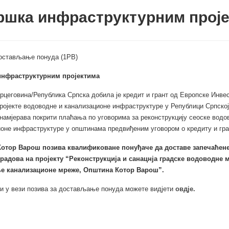
ршка инфраструктурним прој
достављање понуда (1РВ)
нфраструктурним пројектима
рцеговина/Република Српска добила је кредит и грант од Европске Инве
пројекте водоводне и канализационе инфраструктуре у Републици Српској
намјерава покрити плаћања по уговорима за реконструкцију сеоске водо
оне инфраструктуре у општинама предвиђеним уговором о кредиту и гра
отор Варош позива квалификоване понуђаче да доставе
запечаћене
радова на пројекту “Реконструкција и
санацнја градске водоводне 
 канализационе мреже, Општина Котор Варош”.
и у вези позива за достављање понуда можете видјети
овдје.