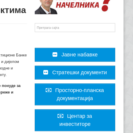
ектима
Јавне набавке
стиционе Банке
 и дијелом
водне и
Стратешки документи
нту.
 понуде за
Просторно-планска
мреже и
документација
Центар за
инвеститоре