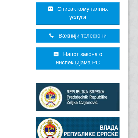
Списак комуналних
услуга
Важнији телефони
Нацрт закона о
инспекцијама РС