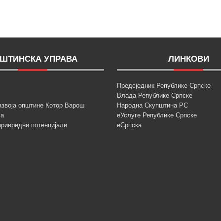
ШТИНСКА УПРАВА
ЛИНКОВИ
Предсједник Републике Српске
Влада Републике Српске
азвоја општине Котор Варош
Народна Скупштина РС
ја
еУслуге Републике Српске
привредни потенцијали
еСрпска