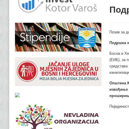
Под
Позив за 
Подршка и
Босна и Хе
(ЕИБ), за 
средстава 
канализаци
Општина К
извођење 
проширење
Појединост