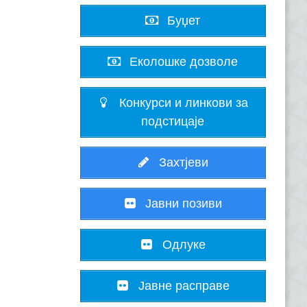
Буџет
Еколошке дозволе
Конкурси и линкови за
подстицаје
Захтјеви
Јавни позиви
Одлуке
Јавне расправе