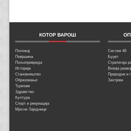
КОТОР ВАРОШ
ОП
Положај
Систем 48
Површина
Буџет
Пољопривреда
Стратегија р
Историја
Визија разво
Становништво
Природни и 
Образовање
Захтјеви
Туризам
Здравство
Култура
Спорт и рекреација
Мјесне Заједнице